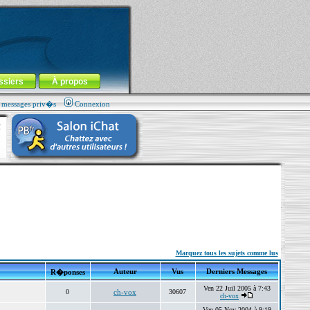
ssiers
À propos
s messages priv�s
Connexion
Marquez tous les sujets comme lus
Auteur
Vus
Derniers Messages
R�ponses
Ven 22 Juil 2005 à 7:43
0
ch-vox
30607
ch-vox
Ven 05 Nov 2004 à 9:19