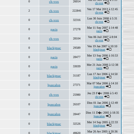
0
ch-vox
26014
ch-vox
Ven 17 Mai 2013 à 12:45
2
ch-vox
222841
ch-vox
Lun 30 Juin 2008 à 5:31
0
ch-vox
32316
ch-vox
Mar 11 Sep 2007 à 14:48
0
pacis
27278
pacis
Ven 06 Juil 2007 à 8:04
0
ch-vox
28104
ch-vox
Ven 19 Jan 2007 à 10:10
0
blackjmac
29589
blackjmac
Mer 13 Sep 2006 à 16:53
0
pacis
28477
pacis
Mer 21 Juin 2006 à 12:38
0
pacis
33039
pacis
Lun 17 Avr 2006 à 14:50
0
blackjmac
31187
blackjmac
Mar 07 Mar 2006 à 14:10
0
lpascalon
27371
lpascalon
Jeu 23 F�v 2006 à 5:43
ch-vox
0
25980
ch-vox
Dim 01 Jan 2006 à 12:49
0
lpascalon
26107
lpascalon
Dim 11 D�c 2005 à 18:35
lpascalon
0
28447
lpascalon
Mer 14 Sep 2005 à 22:33
0
blackjmac
32526
blackjmac
Mar 26 Avr 2005 à 20:36
0
blackjmac
49620