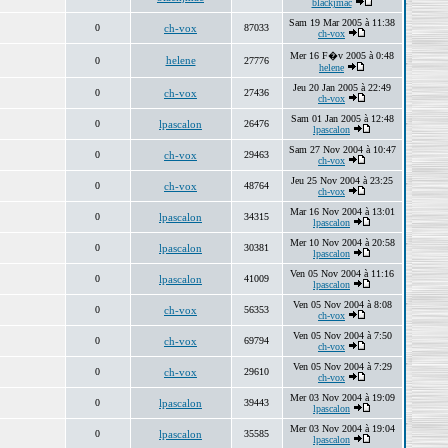
blackjmac
Sam 19 Mar 2005 à 11:38
0
ch-vox
87033
ch-vox
Mer 16 F�v 2005 à 0:48
helene
0
27776
helene
Jeu 20 Jan 2005 à 22:49
0
ch-vox
27436
ch-vox
Sam 01 Jan 2005 à 12:48
0
lpascalon
26476
lpascalon
Sam 27 Nov 2004 à 10:47
0
ch-vox
29463
ch-vox
Jeu 25 Nov 2004 à 23:25
0
ch-vox
48764
ch-vox
Mar 16 Nov 2004 à 13:01
0
lpascalon
34315
lpascalon
Mer 10 Nov 2004 à 20:58
0
lpascalon
30381
lpascalon
Ven 05 Nov 2004 à 11:16
0
lpascalon
41009
lpascalon
Ven 05 Nov 2004 à 8:08
0
ch-vox
56353
ch-vox
Ven 05 Nov 2004 à 7:50
0
ch-vox
69794
ch-vox
Ven 05 Nov 2004 à 7:29
0
ch-vox
29610
ch-vox
Mer 03 Nov 2004 à 19:09
0
lpascalon
39443
lpascalon
Mer 03 Nov 2004 à 19:04
0
lpascalon
35585
lpascalon