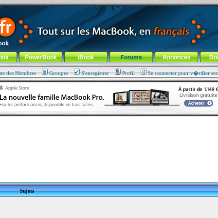
ade !
général
-
Aller au menu de la rubrique
ook
PowerBook
iBook
Forums
Annonces
Do
ste des Membres
Groupes
S'enregistrer
Profil
Se connecter pour v�rifier se
Sujets