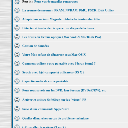
Post-it :
Pour vos éventuelles remarques
La trousse de secours : PRAM, NVRAM, PMU, FSCK, Disk Utility
Adaptateur secteur Magsafe: réduire la tension du câble
Détecter et tenter de récupérer un disque défectueux
Les bruits du lecteur optique (MacBook & MacBook Pro)
Gestion de données
Votre Mac refuse de démarrer sous Mac OS X
Comment utiliser votre portable avec l'écran fermé ?
Soucis avec le(s) compte(s) utilisateur OS X ?
Capacité audio de votre portable
Pour tout savoir sur les DVD, leur format (DVD±R/RW), etc
Activer et utiliser SafeSleep sur les "vieux" PB
Suivi d'une commande AppleStore
Quelles démarches en cas de problème technique
(ré)Installer le système (9 ou X)