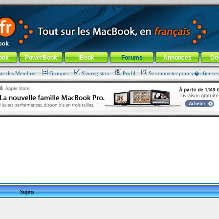
ade !
général
-
Aller au menu de la rubrique
ook
PowerBook
iBook
Forums
Annonces
Do
ste des Membres
Groupes
S'enregistrer
Profil
Se connecter pour v�rifier se
Sujets