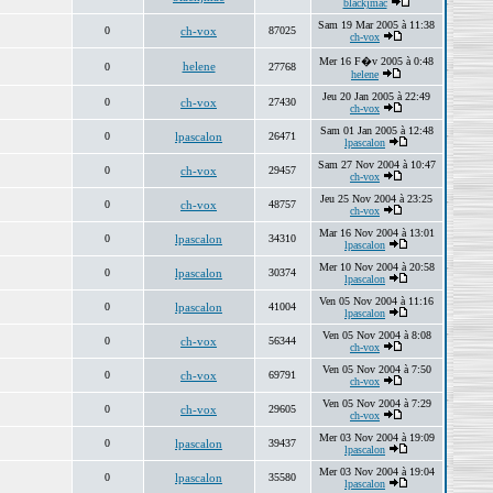
blackjmac
Sam 19 Mar 2005 à 11:38
0
ch-vox
87025
ch-vox
Mer 16 F�v 2005 à 0:48
helene
0
27768
helene
Jeu 20 Jan 2005 à 22:49
0
ch-vox
27430
ch-vox
Sam 01 Jan 2005 à 12:48
0
lpascalon
26471
lpascalon
Sam 27 Nov 2004 à 10:47
0
ch-vox
29457
ch-vox
Jeu 25 Nov 2004 à 23:25
0
ch-vox
48757
ch-vox
Mar 16 Nov 2004 à 13:01
0
lpascalon
34310
lpascalon
Mer 10 Nov 2004 à 20:58
0
lpascalon
30374
lpascalon
Ven 05 Nov 2004 à 11:16
0
lpascalon
41004
lpascalon
Ven 05 Nov 2004 à 8:08
0
ch-vox
56344
ch-vox
Ven 05 Nov 2004 à 7:50
0
ch-vox
69791
ch-vox
Ven 05 Nov 2004 à 7:29
0
ch-vox
29605
ch-vox
Mer 03 Nov 2004 à 19:09
0
lpascalon
39437
lpascalon
Mer 03 Nov 2004 à 19:04
0
lpascalon
35580
lpascalon