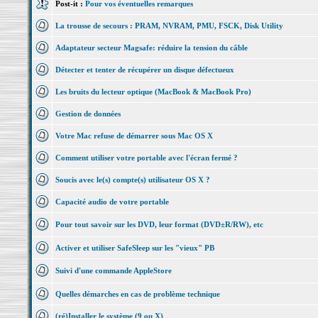
Post-it :
Pour vos éventuelles remarques
La trousse de secours : PRAM, NVRAM, PMU, FSCK, Disk Utility
Adaptateur secteur Magsafe: réduire la tension du câble
Détecter et tenter de récupérer un disque défectueux
Les bruits du lecteur optique (MacBook & MacBook Pro)
Gestion de données
Votre Mac refuse de démarrer sous Mac OS X
Comment utiliser votre portable avec l'écran fermé ?
Soucis avec le(s) compte(s) utilisateur OS X ?
Capacité audio de votre portable
Pour tout savoir sur les DVD, leur format (DVD±R/RW), etc
Activer et utiliser SafeSleep sur les "vieux" PB
Suivi d'une commande AppleStore
Quelles démarches en cas de problème technique
(ré)Installer le système (9 ou X)