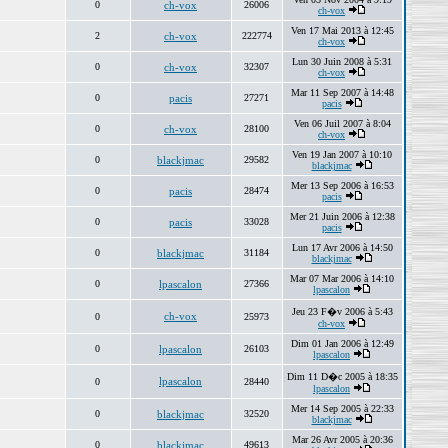
0
ch-vox
26006
ch-vox
Ven 17 Mai 2013 à 12:45
2
ch-vox
222774
ch-vox
Lun 30 Juin 2008 à 5:31
0
ch-vox
32307
ch-vox
Mar 11 Sep 2007 à 14:48
0
pacis
27271
pacis
Ven 06 Juil 2007 à 8:04
0
ch-vox
28100
ch-vox
Ven 19 Jan 2007 à 10:10
0
blackjmac
29582
blackjmac
Mer 13 Sep 2006 à 16:53
0
pacis
28474
pacis
Mer 21 Juin 2006 à 12:38
0
pacis
33028
pacis
Lun 17 Avr 2006 à 14:50
0
blackjmac
31184
blackjmac
Mar 07 Mar 2006 à 14:10
0
lpascalon
27366
lpascalon
Jeu 23 F�v 2006 à 5:43
ch-vox
0
25973
ch-vox
Dim 01 Jan 2006 à 12:49
0
lpascalon
26103
lpascalon
Dim 11 D�c 2005 à 18:35
lpascalon
0
28440
lpascalon
Mer 14 Sep 2005 à 22:33
0
blackjmac
32520
blackjmac
Mar 26 Avr 2005 à 20:36
0
blackjmac
49613