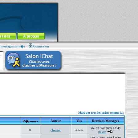
ssiers
À propos
s messages priv�s
Connexion
Marquez tous les sujets comme lus
Auteur
Vus
Derniers Messages
R�ponses
Ven 22 Juil 2005 à 7:43
0
ch-vox
30595
ch-vox
Ven 05 Nov 2004 à 9:19