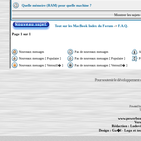
Quelle mémoire (RAM) pour quelle machine ?
Montrer les sujets
Tout sur les MacBook Index du Forum
->
F.A.Q.
Page
1
sur
1
Nouveaux messages
Pas de nouveaux messages
A
Nouveaux messages [ Populaire ]
Pas de nouveaux messages [ Populaire ]
P
Nouveaux messages [ Verrouill� ]
Pas de nouveaux messages [ Verrouill� ]
Pour soutenir le développement du
Powered b
T
www.powerboo
Vers
Rédaction :
Ludovi
Design :
Ga�l
- Logo et te
Informations :
PowerBook
-
MacBook Pro
-
i