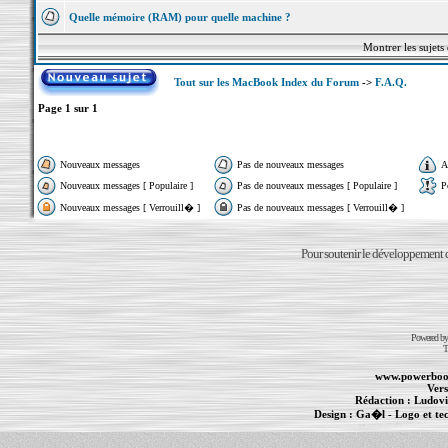
Quelle mémoire (RAM) pour quelle machine ?
Montrer les sujets
Tout sur les MacBook Index du Forum
->
F.A.Q.
Page
1
sur
1
Nouveaux messages
Pas de nouveaux messages
A
Nouveaux messages [ Populaire ]
Pas de nouveaux messages [ Populaire ]
P
Nouveaux messages [ Verrouill� ]
Pas de nouveaux messages [ Verrouill� ]
Pour soutenir le développement du
Powered b
T
www.powerboo
Vers
Rédaction :
Ludovi
Design :
Ga�l
- Logo et te
Informations :
PowerBook
-
MacBook Pro
-
i