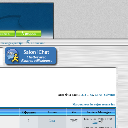
ssiers
À propos
s messages priv�s
Connexion
Aller � la page
1
,
2
,
3
...
62
,
63
,
64
Suivante
Marquez tous les sujets comme lus
Auteur
Vus
Derniers Messages
R�ponses
Lun 17 Juil 2006 à 6:33
0
Lisa
72077
Lisa
Mar 29 Jan 2019 à 9:24