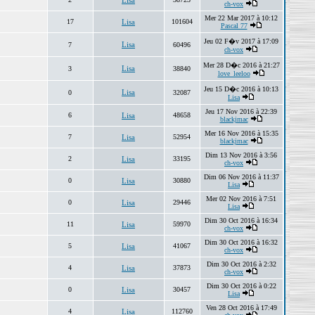
Lisa
ch-vox
Mer 22 Mar 2017 à 10:12
17
Lisa
101604
Pascal 77
Jeu 02 F�v 2017 à 17:09
Lisa
7
60496
ch-vox
Mer 28 D�c 2016 à 21:27
Lisa
3
38840
love_leeloo
Jeu 15 D�c 2016 à 10:13
Lisa
0
32087
Lisa
Jeu 17 Nov 2016 à 22:39
6
Lisa
48658
blackjmac
Mer 16 Nov 2016 à 15:35
7
Lisa
52954
blackjmac
Dim 13 Nov 2016 à 3:56
2
Lisa
33195
ch-vox
Dim 06 Nov 2016 à 11:37
0
Lisa
30880
Lisa
Mer 02 Nov 2016 à 7:51
0
Lisa
29446
Lisa
Dim 30 Oct 2016 à 16:34
11
Lisa
59970
ch-vox
Dim 30 Oct 2016 à 16:32
5
Lisa
41067
ch-vox
Dim 30 Oct 2016 à 2:32
4
Lisa
37873
ch-vox
Dim 30 Oct 2016 à 0:22
0
Lisa
30457
Lisa
Ven 28 Oct 2016 à 17:49
4
Lisa
112760