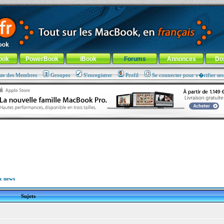
ade !
général
-
Aller au menu de la rubrique
ook
PowerBook
iBook
Forums
Annonces
Do
ste des Membres
Groupes
S'enregistrer
Profil
Se connecter pour v�rifier se
x news
Sujets