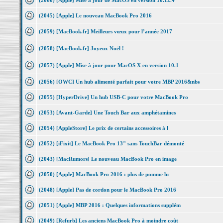
(2060) [Apple] Mise à jour de MacOS en version 10.12.4
(2045) [Apple] Le nouveau MacBook Pro 2016
(2059) [MacBook.fr] Meilleurs vœux pour l’année 2017
(2058) [MacBook.fr] Joyeux Noël !
(2057) [Apple] Mise à jour pour MacOS X en version 10.1
(2056) [OWC] Un hub alimenté parfait pour votre MBP 2016&nbs
(2055) [HyperDrive] Un hub USB-C pour votre MacBook Pro
(2053) [Avant-Garde] Une Touch Bar aux amphétamines
(2054) [AppleStore] Le prix de certains accessoires à l
(2052) [iFixit] Le MacBook Pro 13" sans TouchBar démonté
(2043) [MacRumors] Le nouveau MacBook Pro en image
(2050) [Apple] MacBook Pro 2016 : plus de pomme lu
(2048) [Apple] Pas de cordon pour le MacBook Pro 2016
(2051) [Apple] MBP 2016 : Quelques informations supplém
(2049) [Refurb] Les anciens MacBook Pro à moindre coût