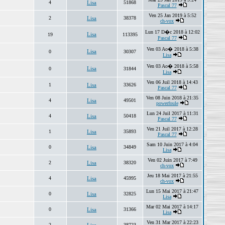
4
Lisa
51868
Pascal 77
Ven 25 Jan 2019 à 5:52
2
Lisa
38378
ch-vox
Lun 17 D�c 2018 à 12:02
Lisa
19
113395
Pascal 77
Ven 03 Ao� 2018 à 5:38
Lisa
0
30307
Lisa
Ven 03 Ao� 2018 à 5:58
Lisa
0
31844
Lisa
Ven 06 Juil 2018 à 14:43
1
Lisa
33626
Pascal 77
Ven 08 Juin 2018 à 21:35
4
Lisa
49501
powerfoule
Lun 24 Juil 2017 à 11:31
4
Lisa
50418
Pascal 77
Ven 21 Juil 2017 à 12:28
1
Lisa
35893
Pascal 77
Sam 10 Juin 2017 à 4:04
0
Lisa
34849
Lisa
Ven 02 Juin 2017 à 7:49
2
Lisa
38320
ch-vox
Jeu 18 Mai 2017 à 21:55
4
Lisa
45995
ch-vox
Lun 15 Mai 2017 à 21:47
0
Lisa
32825
Lisa
Mar 02 Mai 2017 à 14:17
0
Lisa
31366
Lisa
Ven 31 Mar 2017 à 22:23
2
38723