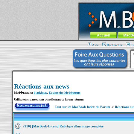
MacBook-fr.com : 100% Apple... 100% nom
Aller au contenu
-
Aller au menu 
Menu général
Accueil
MacB
Aide
Rechercher
Li
Réactions aux news
Mod�rateurs:
blackjmac
,
Equipe des Modérateurs
Utilisateurs parcourant actuellement ce forum : Aucun
Tout sur les MacBook Index du Forum
->
Réactions au
(910) [MacBook-fr.com] Rubrique démontage complète