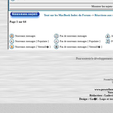
Montrer les sujets
Tout sur les MacBook Index du Forum
->
Réactions aux 
Page
1
sur
64
Nouveaux messages
Pas de nouveaux messages
A
Nouveaux messages [ Populaire ]
Pas de nouveaux messages [ Populaire ]
P
Nouveaux messages [ Verrouill� ]
Pas de nouveaux messages [ Verrouill� ]
Pour soutenir le développement du
Powered b
T
www.powerboo
Vers
Rédaction :
Ludovi
Design :
Ga�l
- Logo et te
Informations :
PowerBook
-
MacBook Pro
-
i