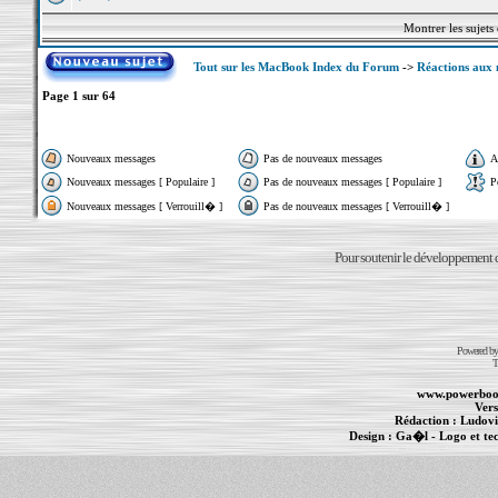
Montrer les sujets
Tout sur les MacBook Index du Forum
->
Réactions aux 
Page
1
sur
64
Nouveaux messages
Pas de nouveaux messages
A
Nouveaux messages [ Populaire ]
Pas de nouveaux messages [ Populaire ]
P
Nouveaux messages [ Verrouill� ]
Pas de nouveaux messages [ Verrouill� ]
Pour soutenir le développement du
Powered b
T
www.powerboo
Vers
Rédaction :
Ludovi
Design :
Ga�l
- Logo et te
Informations :
PowerBook
-
MacBook Pro
-
i