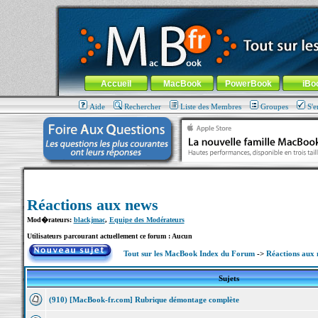
MacBook-fr.com : 100% Apple... 100% nomade !
Aller au contenu
-
Aller au menu général
-
Aller au menu de la
Menu général
Accueil
MacBook
PowerBook
iBo
Aide
Rechercher
Liste des Membres
Groupes
S'e
Réactions aux news
Mod�rateurs:
blackjmac
,
Equipe des Modérateurs
Utilisateurs parcourant actuellement ce forum : Aucun
Tout sur les MacBook Index du Forum
->
Réactions aux 
Sujets
(910) [MacBook-fr.com] Rubrique démontage complète