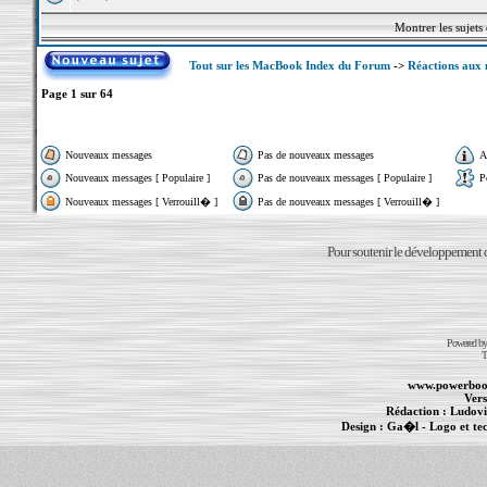
Montrer les sujets
Tout sur les MacBook Index du Forum
->
Réactions aux 
Page
1
sur
64
Nouveaux messages
Pas de nouveaux messages
A
Nouveaux messages [ Populaire ]
Pas de nouveaux messages [ Populaire ]
P
Nouveaux messages [ Verrouill� ]
Pas de nouveaux messages [ Verrouill� ]
Pour soutenir le développement du
Powered b
T
www.powerboo
Vers
Rédaction :
Ludovi
Design :
Ga�l
- Logo et te
Informations :
PowerBook
-
MacBook Pro
-
i