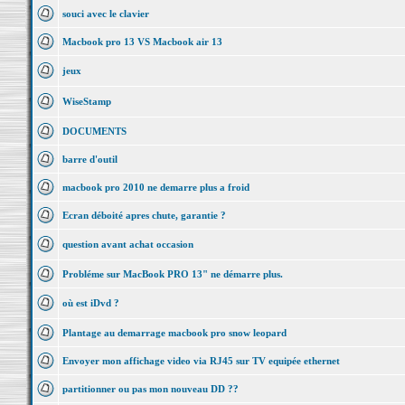
souci avec le clavier
Macbook pro 13 VS Macbook air 13
jeux
WiseStamp
DOCUMENTS
barre d'outil
macbook pro 2010 ne demarre plus a froid
Ecran déboité apres chute, garantie ?
question avant achat occasion
Probléme sur MacBook PRO 13" ne démarre plus.
où est iDvd ?
Plantage au demarrage macbook pro snow leopard
Envoyer mon affichage video via RJ45 sur TV equipée ethernet
partitionner ou pas mon nouveau DD ??