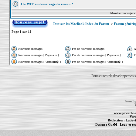
Clé WEP au démarrage du réseau ?
Montrer les sujets
Tout sur les MacBook Index du Forum
->
Forum généri
Page
1
sur
11
Nouveaux messages
Pas de nouveaux messages
A
Nouveaux messages [ Populaire ]
Pas de nouveaux messages [ Populaire ]
P
Nouveaux messages [ Verrouill� ]
Pas de nouveaux messages [ Verrouill� ]
Pour soutenir le développement du
Powered b
T
www.powerboo
Vers
Rédaction :
Ludovi
Design :
Ga�l
- Logo et te
Informations :
PowerBook
-
MacBook Pro
-
i