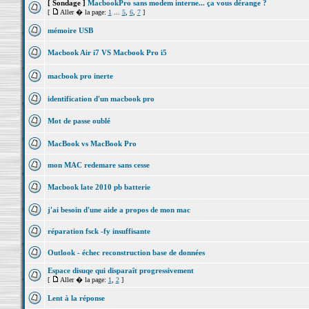
[ Sondage ]
MacbookPro sans modem interne... ça vous dérange ?
[
Aller � la page:
1
...
5
,
6
,
7
]
mémoire USB
Macbook Air i7 VS Macbook Pro i5
macbook pro inerte
identification d'un macbook pro
Mot de passe oublé
MacBook vs MacBook Pro
mon MAC redemare sans cesse
Macbook late 2010 pb batterie
j'ai besoin d'une aide a propos de mon mac
réparation fsck -fy insuffisante
Outlook - échec reconstruction base de données
Espace disuqe qui disparaît progressivement
[
Aller � la page:
1
,
2
]
Lent à la réponse