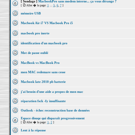
[ Sondage ]
MacbookPro sans modem interne... ça vous dérange ?
[
Aller � la page:
1
...
5
,
6
,
7
]
mémoire USB
Macbook Air i7 VS Macbook Pro i5
macbook pro inerte
identification d'un macbook pro
Mot de passe oublé
MacBook vs MacBook Pro
mon MAC redemare sans cesse
Macbook late 2010 pb batterie
j'ai besoin d'une aide a propos de mon mac
réparation fsck -fy insuffisante
Outlook - échec reconstruction base de données
Espace disuqe qui disparaît progressivement
[
Aller � la page:
1
,
2
]
Lent à la réponse