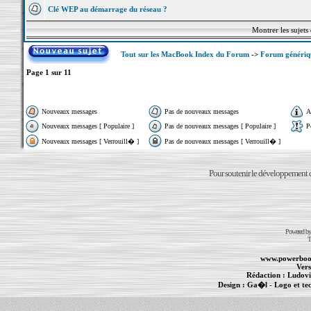
Clé WEP au démarrage du réseau ?
Montrer les sujets
Tout sur les MacBook Index du Forum
->
Forum généri
Page
1
sur
11
Nouveaux messages
Pas de nouveaux messages
A
Nouveaux messages [ Populaire ]
Pas de nouveaux messages [ Populaire ]
P
Nouveaux messages [ Verrouill� ]
Pas de nouveaux messages [ Verrouill� ]
Pour soutenir le développement du
Powered b
T
www.powerboo
Vers
Rédaction :
Ludovi
Design :
Ga�l
- Logo et te
Informations :
PowerBook
-
MacBook Pro
-
i