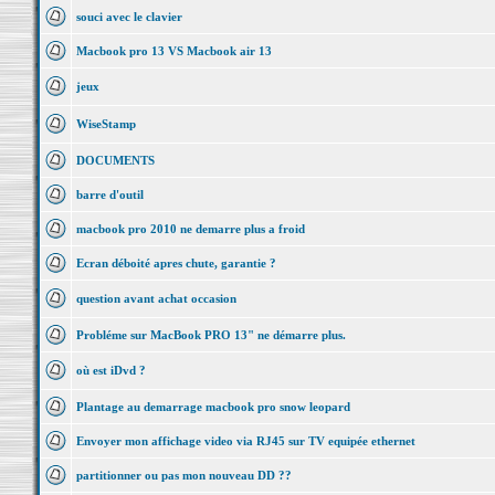
souci avec le clavier
Macbook pro 13 VS Macbook air 13
jeux
WiseStamp
DOCUMENTS
barre d'outil
macbook pro 2010 ne demarre plus a froid
Ecran déboité apres chute, garantie ?
question avant achat occasion
Probléme sur MacBook PRO 13" ne démarre plus.
où est iDvd ?
Plantage au demarrage macbook pro snow leopard
Envoyer mon affichage video via RJ45 sur TV equipée ethernet
partitionner ou pas mon nouveau DD ??