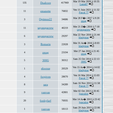
Mar 19 Mai 2026 à 10:35
135
Dualcore
417969
Laura07
Ven 11 Juin 2021 à 11:32
11
emanette
76832
Pascal 77
Mar 28 F�v 2017 à 9:20
Optimus22
3
34686
zmag
Mer 21 D�c 2016 à 7:18
sayasupacrew
11
40219
sayasupacrew
Mar 22 Nov 2016 à 21:44
6
sayasupacrew
29297
blackjmac
Mer 31 Ao� 2016 à 8:03
Romarin
3
22028
blackjmac
Mer 27 Jan 2016 à 21:45
4
zmag
23194
zmag
Sam 25 Oct 2014 à 22:13
5
300G
30312
300G
Ven 15 Ao� 2014 à 14:02
ekwoue
1
20529
blackjmac
Ven 16 Mai 2014 à 15:03
4
forgiven
28670
Pascal 77
Sam 16 Nov 2013 à 11:58
8
sara
34289
Pascal 77
Mer 02 Oct 2013 à 20:45
9
vanvan
42801
lpascalon
Mer 14 Ao� 2013 à 23:42
20
fonkyfarf
76935
lpascalon
Sam 29 Juin 2013 à 22:06
1
vanvan
18113
blackjmac