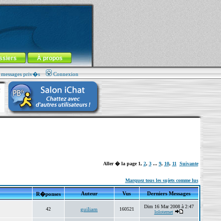
ssiers
À propos
s messages priv�s
Connexion
Aller � la page
1
,
2
,
3
...
9
,
10
,
11
Suivante
Marquez tous les sujets comme lus
Auteur
Vus
Derniers Messages
R�ponses
Dim 16 Mar 2008 à 2:47
42
guiliam
160521
loloternet