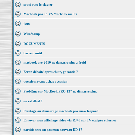
souci avec le clavier
Macbook pro 13 VS Macbook air 13
jeux
WiseStamp
DOCUMENTS
barre d'outil
macbook pro 2010 ne demarre plus a froid
Ecran déboité apres chute, garantie ?
question avant achat occasion
Probléme sur MacBook PRO 13" ne démarre plus.
où est iDvd ?
Plantage au demarrage macbook pro snow leopard
Envoyer mon affichage video via RJ45 sur TV equipée ethernet
partitionner ou pas mon nouveau DD ??