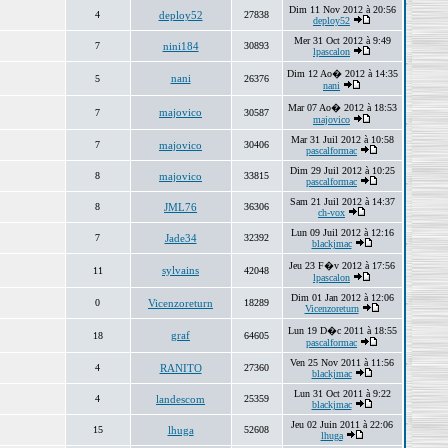
Dim 11 Nov 2012 à 20:56
4
deploy52
27838
deploy52
Mer 31 Oct 2012 à 9:49
7
nini184
30893
lpascalon
Dim 12 Ao� 2012 à 14:35
nani
5
26376
nani
Mar 07 Ao� 2012 à 18:53
majovico
7
30587
majovico
Mar 31 Juil 2012 à 10:58
7
majovico
30406
pascalformac
Dim 29 Juil 2012 à 10:25
8
majovico
33815
pascalformac
Sam 21 Juil 2012 à 14:37
8
JML76
36306
ch-vox
Lun 09 Juil 2012 à 12:16
7
Jade34
32392
blackjmac
Jeu 23 F�v 2012 à 17:56
sylvains
11
42048
lpascalon
Dim 01 Jan 2012 à 12:06
0
Vicenzoreturn
18289
Vicenzoreturn
Lun 19 D�c 2011 à 18:55
graf
18
64605
pascalformac
Ven 25 Nov 2011 à 11:56
4
RANITO
27360
blackjmac
Lun 31 Oct 2011 à 9:22
4
landescom
25359
blackjmac
Jeu 02 Juin 2011 à 22:06
15
lhuga
52608
lhuga