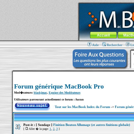
MacBook-fr.com : 100% Apple... 100% nom
Aller au contenu
-
Aller au menu 
Menu général
Accueil
MacB
Aide
Rechercher
Li
Forum générique MacBook Pro
Mod�rateurs:
blackjmac
,
Equipe des Modérateurs
Utilisateurs parcourant actuellement ce forum : Aucun
Tout sur les MacBook Index du Forum
->
Forum génér
Post-it :
[ Sondage ]
Finition Bouton Allumage (et autres finitions globale)
[
Aller � la page:
1
,
2
,
3
]