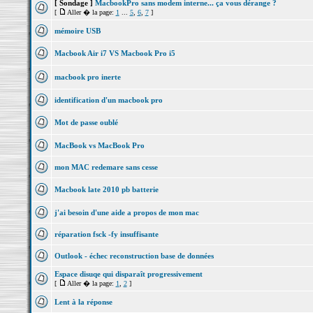
[ Sondage ]
MacbookPro sans modem interne... ça vous dérange ?
[
Aller � la page:
1
...
5
,
6
,
7
]
mémoire USB
Macbook Air i7 VS Macbook Pro i5
macbook pro inerte
identification d'un macbook pro
Mot de passe oublé
MacBook vs MacBook Pro
mon MAC redemare sans cesse
Macbook late 2010 pb batterie
j'ai besoin d'une aide a propos de mon mac
réparation fsck -fy insuffisante
Outlook - échec reconstruction base de données
Espace disuqe qui disparaît progressivement
[
Aller � la page:
1
,
2
]
Lent à la réponse