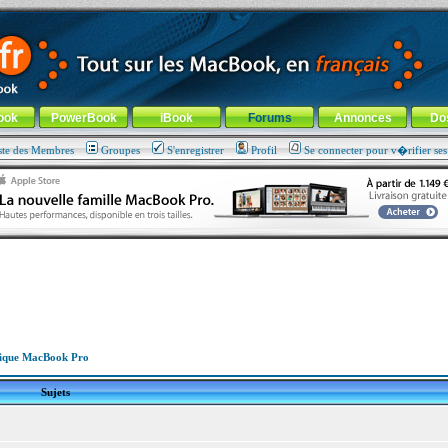
ade !
général
-
Aller au menu de la rubrique
ook
PowerBook
iBook
Forums
Annonces
Do
ste des Membres
Groupes
S'enregistrer
Profil
Se connecter pour v�rifier se
ique MacBook Pro
Sujets