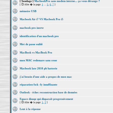
[ Sondage ]
MacbookPro sans modem interne... ça vous dérange ?
[
Aller � la page:
1
...
5
,
6
,
7
]
mémoire USB
Macbook Air i7 VS Macbook Pro i5
macbook pro inerte
identification d'un macbook pro
Mot de passe oublé
MacBook vs MacBook Pro
mon MAC redemare sans cesse
Macbook late 2010 pb batterie
j'ai besoin d'une aide a propos de mon mac
réparation fsck -fy insuffisante
Outlook - échec reconstruction base de données
Espace disuqe qui disparaît progressivement
[
Aller � la page:
1
,
2
]
Lent à la réponse