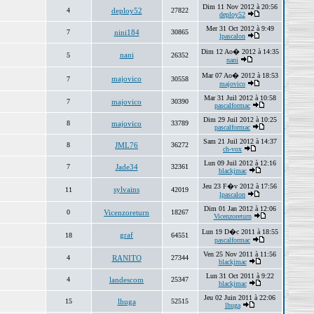
Dim 11 Nov 2012 à 20:56
4
deploy52
27822
deploy52
Mer 31 Oct 2012 à 9:49
7
nini184
30865
lpascalon
Dim 12 Ao� 2012 à 14:35
nani
5
26352
nani
Mar 07 Ao� 2012 à 18:53
majovico
7
30558
majovico
Mar 31 Juil 2012 à 10:58
7
majovico
30390
pascalformac
Dim 29 Juil 2012 à 10:25
8
majovico
33789
pascalformac
Sam 21 Juil 2012 à 14:37
8
JML76
36272
ch-vox
Lun 09 Juil 2012 à 12:16
7
Jade34
32361
blackjmac
Jeu 23 F�v 2012 à 17:56
sylvains
11
42019
lpascalon
Dim 01 Jan 2012 à 12:06
0
Vicenzoreturn
18267
Vicenzoreturn
Lun 19 D�c 2011 à 18:55
graf
18
64551
pascalformac
Ven 25 Nov 2011 à 11:56
4
RANITO
27344
blackjmac
Lun 31 Oct 2011 à 9:22
4
landescom
25347
blackjmac
Jeu 02 Juin 2011 à 22:06
15
lhuga
52515
lhuga