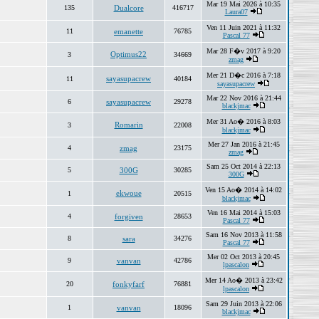
Mar 19 Mai 2026 à 10:35
135
Dualcore
416717
Laura07
Ven 11 Juin 2021 à 11:32
11
emanette
76785
Pascal 77
Mar 28 F�v 2017 à 9:20
Optimus22
3
34669
zmag
Mer 21 D�c 2016 à 7:18
sayasupacrew
11
40184
sayasupacrew
Mar 22 Nov 2016 à 21:44
6
sayasupacrew
29278
blackjmac
Mer 31 Ao� 2016 à 8:03
Romarin
3
22008
blackjmac
Mer 27 Jan 2016 à 21:45
4
zmag
23175
zmag
Sam 25 Oct 2014 à 22:13
5
300G
30285
300G
Ven 15 Ao� 2014 à 14:02
ekwoue
1
20515
blackjmac
Ven 16 Mai 2014 à 15:03
4
forgiven
28653
Pascal 77
Sam 16 Nov 2013 à 11:58
8
sara
34276
Pascal 77
Mer 02 Oct 2013 à 20:45
9
vanvan
42786
lpascalon
Mer 14 Ao� 2013 à 23:42
20
fonkyfarf
76881
lpascalon
Sam 29 Juin 2013 à 22:06
1
vanvan
18096
blackjmac