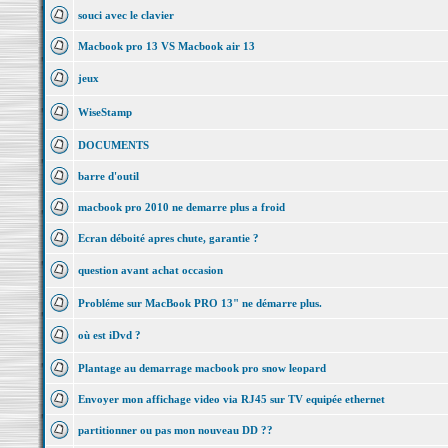
souci avec le clavier
Macbook pro 13 VS Macbook air 13
jeux
WiseStamp
DOCUMENTS
barre d'outil
macbook pro 2010 ne demarre plus a froid
Ecran déboité apres chute, garantie ?
question avant achat occasion
Probléme sur MacBook PRO 13" ne démarre plus.
où est iDvd ?
Plantage au demarrage macbook pro snow leopard
Envoyer mon affichage video via RJ45 sur TV equipée ethernet
partitionner ou pas mon nouveau DD ??