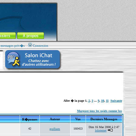
ssiers
À propos
s messages priv�s
Connexion
Aller � la page
1
,
2
,
3
...
9
,
10
,
11
Suivante
Marquez tous les sujets comme lus
Auteur
Vus
Derniers Messages
R�ponses
Dim 16 Mar 2008 à 2:47
42
guiliam
160453
loloternet