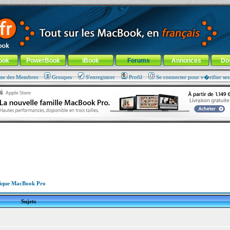
ade !
général
-
Aller au menu de la rubrique
ook
PowerBook
iBook
Forums
Annonces
Do
ste des Membres
Groupes
S'enregistrer
Profil
Se connecter pour v�rifier se
ique MacBook Pro
Sujets