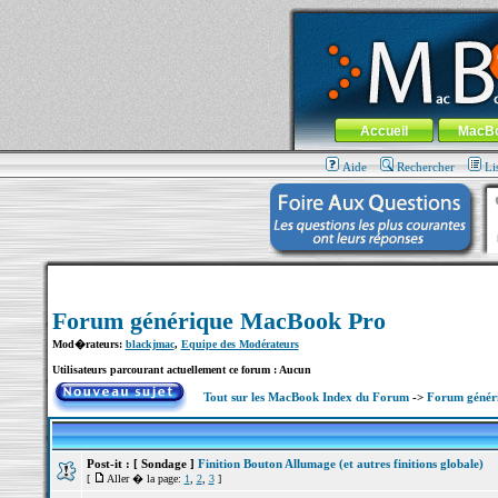
MacBook-fr.com : 100% Apple... 100% nom
Aller au contenu
-
Aller au menu 
Menu général
Accueil
MacB
Aide
Rechercher
Li
Forum générique MacBook Pro
Mod�rateurs:
blackjmac
,
Equipe des Modérateurs
Utilisateurs parcourant actuellement ce forum : Aucun
Tout sur les MacBook Index du Forum
->
Forum génér
Post-it :
[ Sondage ]
Finition Bouton Allumage (et autres finitions globale)
[
Aller � la page:
1
,
2
,
3
]