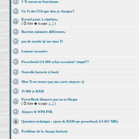
2 Ti aucun ne fonctionne
Un Ti des USA que dois je changer?
Kernel panic à répétion..
[
Aller � la page:
1
,
2
]
Barettes mémoire différentes.
pas de touche @ sur mon Ti
Lenteur excessive
Powerbook G4 400 achat occasion? risqué??
Nouvelle batterie ti book
Mon Ti ne trouve pas ma carte airport:-((
Ti 400 et RAM
PowerBook démarre pas ou se bloque
[
Aller � la page:
1
,
2
]
Airport & WPA PSK
Question technique : ajout de RAM sur powerbook G4 667 MHz
Problème de la charge batterie