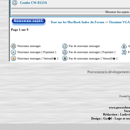
Combo CW-8123A
Montrer les sujets
Tout sur les MacBook Index du Forum
->
Titanium VGA
Page
1
sur
9
Nouveaux messages
Pas de nouveaux messages
A
Nouveaux messages [ Populaire ]
Pas de nouveaux messages [ Populaire ]
P
Nouveaux messages [ Verrouill� ]
Pas de nouveaux messages [ Verrouill� ]
Pour soutenir le développement du
Powered b
T
www.powerboo
Vers
Rédaction :
Ludovi
Design :
Ga�l
- Logo et te
Informations :
PowerBook
-
MacBook Pro
-
i