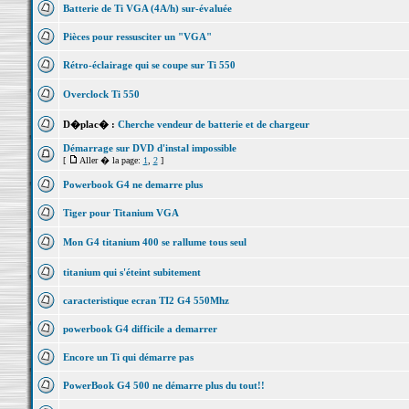
Batterie de Ti VGA (4A/h) sur-évaluée
Pièces pour ressusciter un "VGA"
Rétro-éclairage qui se coupe sur Ti 550
Overclock Ti 550
D�plac� :
Cherche vendeur de batterie et de chargeur
Démarrage sur DVD d'instal impossible
[
Aller � la page:
1
,
2
]
Powerbook G4 ne demarre plus
Tiger pour Titanium VGA
Mon G4 titanium 400 se rallume tous seul
titanium qui s'éteint subitement
caracteristique ecran TI2 G4 550Mhz
powerbook G4 difficile a demarrer
Encore un Ti qui démarre pas
PowerBook G4 500 ne démarre plus du tout!!