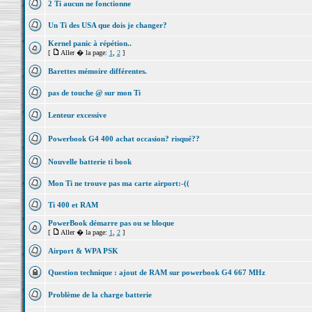
2 Ti aucun ne fonctionne
Un Ti des USA que dois je changer?
Kernel panic à répétion..
[
Aller � la page:
1
,
2
]
Barettes mémoire différentes.
pas de touche @ sur mon Ti
Lenteur excessive
Powerbook G4 400 achat occasion? risqué??
Nouvelle batterie ti book
Mon Ti ne trouve pas ma carte airport:-((
Ti 400 et RAM
PowerBook démarre pas ou se bloque
[
Aller � la page:
1
,
2
]
Airport & WPA PSK
Question technique : ajout de RAM sur powerbook G4 667 MHz
Problème de la charge batterie