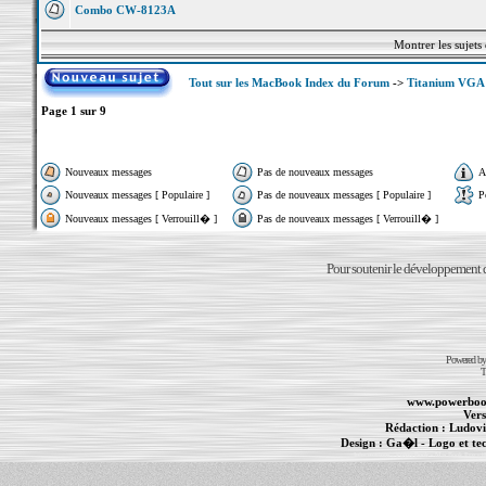
Combo CW-8123A
Montrer les sujets
Tout sur les MacBook Index du Forum
->
Titanium VGA
Page
1
sur
9
Nouveaux messages
Pas de nouveaux messages
A
Nouveaux messages [ Populaire ]
Pas de nouveaux messages [ Populaire ]
P
Nouveaux messages [ Verrouill� ]
Pas de nouveaux messages [ Verrouill� ]
Pour soutenir le développement du
Powered b
T
www.powerboo
Vers
Rédaction :
Ludovi
Design :
Ga�l
- Logo et te
Informations :
PowerBook
-
MacBook Pro
-
i