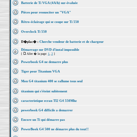
Batterie de Ti VGA (4A/h) sur-évaluée
Pièces pour ressusciter un "VGA"
Rétro-éclairage qui se coupe sur Ti 550
Overclock Ti 550
D�plac� :
Cherche vendeur de batterie et de chargeur
Démarrage sur DVD d'instal impossible
[
Aller � la page:
1
,
2
]
Powerbook G4 ne demarre plus
Tiger pour Titanium VGA
Mon G4 titanium 400 se rallume tous seul
titanium qui s'éteint subitement
caracteristique ecran TI2 G4 550Mhz
powerbook G4 difficile a demarrer
Encore un Ti qui démarre pas
PowerBook G4 500 ne démarre plus du tout!!