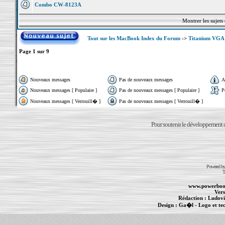
Combo CW-8123A
Montrer les sujets
Tout sur les MacBook Index du Forum
->
Titanium VGA
Page
1
sur
9
Nouveaux messages
Pas de nouveaux messages
A
Nouveaux messages [ Populaire ]
Pas de nouveaux messages [ Populaire ]
P
Nouveaux messages [ Verrouill� ]
Pas de nouveaux messages [ Verrouill� ]
Pour soutenir le développement du
Powered b
T
www.powerboo
Vers
Rédaction :
Ludovi
Design :
Ga�l
- Logo et te
Informations :
PowerBook
-
MacBook Pro
-
i