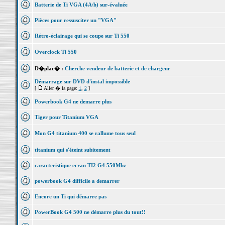
Batterie de Ti VGA (4A/h) sur-évaluée
Pièces pour ressusciter un "VGA"
Rétro-éclairage qui se coupe sur Ti 550
Overclock Ti 550
D�plac� :
Cherche vendeur de batterie et de chargeur
Démarrage sur DVD d'instal impossible
[
Aller � la page:
1
,
2
]
Powerbook G4 ne demarre plus
Tiger pour Titanium VGA
Mon G4 titanium 400 se rallume tous seul
titanium qui s'éteint subitement
caracteristique ecran TI2 G4 550Mhz
powerbook G4 difficile a demarrer
Encore un Ti qui démarre pas
PowerBook G4 500 ne démarre plus du tout!!