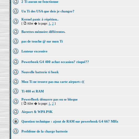
2 Ti aucun ne fonctionne
Un Ti des USA que dois je changer?
Kernel panic à répétion..
[
Aller � la page:
1
,
2
]
Barettes mémoire différentes.
pas de touche @ sur mon Ti
Lenteur excessive
Powerbook G4 400 achat occasion? risqué??
Nouvelle batterie ti book
Mon Ti ne trouve pas ma carte airport:-((
Ti 400 et RAM
PowerBook démarre pas ou se bloque
[
Aller � la page:
1
,
2
]
Airport & WPA PSK
Question technique : ajout de RAM sur powerbook G4 667 MHz
Problème de la charge batterie