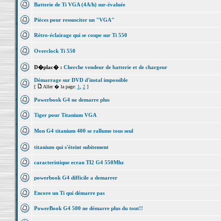
Batterie de Ti VGA (4A/h) sur-évaluée
Pièces pour ressusciter un "VGA"
Rétro-éclairage qui se coupe sur Ti 550
Overclock Ti 550
D�plac� :
Cherche vendeur de batterie et de chargeur
Démarrage sur DVD d'instal impossible
[
Aller � la page:
1
,
2
]
Powerbook G4 ne demarre plus
Tiger pour Titanium VGA
Mon G4 titanium 400 se rallume tous seul
titanium qui s'éteint subitement
caracteristique ecran TI2 G4 550Mhz
powerbook G4 difficile a demarrer
Encore un Ti qui démarre pas
PowerBook G4 500 ne démarre plus du tout!!