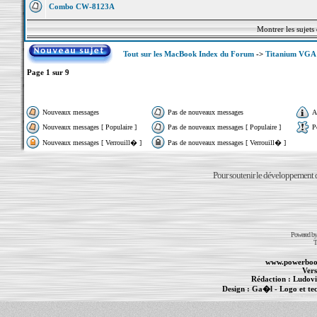
Combo CW-8123A
Montrer les sujets
Tout sur les MacBook Index du Forum
->
Titanium VGA
Page
1
sur
9
Nouveaux messages
Pas de nouveaux messages
A
Nouveaux messages [ Populaire ]
Pas de nouveaux messages [ Populaire ]
P
Nouveaux messages [ Verrouill� ]
Pas de nouveaux messages [ Verrouill� ]
Pour soutenir le développement du
Powered b
T
www.powerboo
Vers
Rédaction :
Ludovi
Design :
Ga�l
- Logo et te
Informations :
PowerBook
-
MacBook Pro
-
i