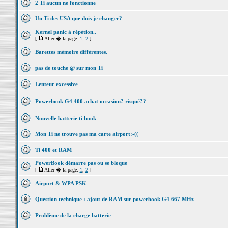
2 Ti aucun ne fonctionne
Un Ti des USA que dois je changer?
Kernel panic à répétion..
[
Aller � la page:
1
,
2
]
Barettes mémoire différentes.
pas de touche @ sur mon Ti
Lenteur excessive
Powerbook G4 400 achat occasion? risqué??
Nouvelle batterie ti book
Mon Ti ne trouve pas ma carte airport:-((
Ti 400 et RAM
PowerBook démarre pas ou se bloque
[
Aller � la page:
1
,
2
]
Airport & WPA PSK
Question technique : ajout de RAM sur powerbook G4 667 MHz
Problème de la charge batterie