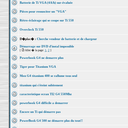
Batterie de Ti VGA (4A/h) sur-évaluée
Pièces pour ressusciter un "VGA"
Rétro-éclairage qui se coupe sur Ti 550
Overclock Ti 550
D�plac� :
Cherche vendeur de batterie et de chargeur
Démarrage sur DVD d'instal impossible
[
Aller � la page:
1
,
2
]
Powerbook G4 ne demarre plus
Tiger pour Titanium VGA
Mon G4 titanium 400 se rallume tous seul
titanium qui s'éteint subitement
caracteristique ecran TI2 G4 550Mhz
powerbook G4 difficile a demarrer
Encore un Ti qui démarre pas
PowerBook G4 500 ne démarre plus du tout!!