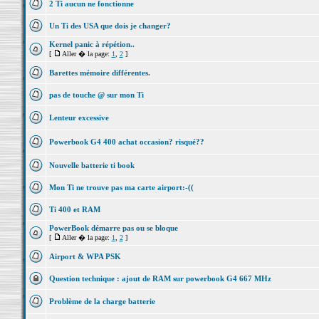
2 Ti aucun ne fonctionne
Un Ti des USA que dois je changer?
Kernel panic à répétion..
[
Aller � la page:
1
,
2
]
Barettes mémoire différentes.
pas de touche @ sur mon Ti
Lenteur excessive
Powerbook G4 400 achat occasion? risqué??
Nouvelle batterie ti book
Mon Ti ne trouve pas ma carte airport:-((
Ti 400 et RAM
PowerBook démarre pas ou se bloque
[
Aller � la page:
1
,
2
]
Airport & WPA PSK
Question technique : ajout de RAM sur powerbook G4 667 MHz
Problème de la charge batterie