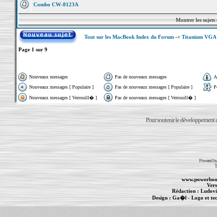
Combo CW-8123A
Montrer les sujets
Tout sur les MacBook Index du Forum
->
Titanium VGA
Page
1
sur
9
Nouveaux messages
Pas de nouveaux messages
A
Nouveaux messages [ Populaire ]
Pas de nouveaux messages [ Populaire ]
P
Nouveaux messages [ Verrouill� ]
Pas de nouveaux messages [ Verrouill� ]
Pour soutenir le développement du
Powered b
T
www.powerboo
Vers
Rédaction :
Ludovi
Design :
Ga�l
- Logo et te
Informations :
PowerBook
-
MacBook Pro
-
i