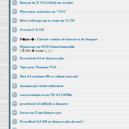
Batterie de Ti VGA (4A/h) sur-évaluée
Pièces pour ressusciter un "VGA"
Rétro-éclairage qui se coupe sur Ti 550
Overclock Ti 550
D�plac� :
Cherche vendeur de batterie et de chargeur
Démarrage sur DVD d'instal impossible
[
Aller � la page:
1
,
2
]
Powerbook G4 ne demarre plus
Tiger pour Titanium VGA
Mon G4 titanium 400 se rallume tous seul
titanium qui s'éteint subitement
caracteristique ecran TI2 G4 550Mhz
powerbook G4 difficile a demarrer
Encore un Ti qui démarre pas
PowerBook G4 500 ne démarre plus du tout!!