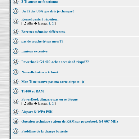
2 Ti aucun ne fonctionne
Un Ti des USA que dois je changer?
Kernel panic à répétion..
[
Aller � la page:
1
,
2
]
Barettes mémoire différentes.
pas de touche @ sur mon Ti
Lenteur excessive
Powerbook G4 400 achat occasion? risqué??
Nouvelle batterie ti book
Mon Ti ne trouve pas ma carte airport:-((
Ti 400 et RAM
PowerBook démarre pas ou se bloque
[
Aller � la page:
1
,
2
]
Airport & WPA PSK
Question technique : ajout de RAM sur powerbook G4 667 MHz
Problème de la charge batterie