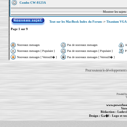
Combo CW-8123A
Montrer les sujets
Tout sur les MacBook Index du Forum
->
Titanium VGA
Page
1
sur
9
Nouveaux messages
Pas de nouveaux messages
A
Nouveaux messages [ Populaire ]
Pas de nouveaux messages [ Populaire ]
P
Nouveaux messages [ Verrouill� ]
Pas de nouveaux messages [ Verrouill� ]
Pour soutenir le développement du
Powered b
T
www.powerboo
Vers
Rédaction :
Ludovi
Design :
Ga�l
- Logo et te
Informations :
PowerBook
-
MacBook Pro
-
i