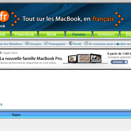
ade !
général
-
Aller au menu de la rubrique
ook
PowerBook
iBook
Forums
Annonces
Do
ste des Membres
Groupes
S'enregistrer
Profil
Se connecter pour v�rifier se
GA
Sujets