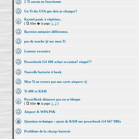
2 Ti aucun ne fonctionne
Un Ti des USA que dois je changer?
Kernel panic à répétion..
[
Aller � la page:
1
,
2
]
Barettes mémoire différentes.
pas de touche @ sur mon Ti
Lenteur excessive
Powerbook G4 400 achat occasion? risqué??
Nouvelle batterie ti book
Mon Ti ne trouve pas ma carte airport:-((
Ti 400 et RAM
PowerBook démarre pas ou se bloque
[
Aller � la page:
1
,
2
]
Airport & WPA PSK
Question technique : ajout de RAM sur powerbook G4 667 MHz
Problème de la charge batterie