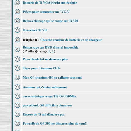
Batterie de Ti VGA (4A/h) sur-évaluée
Pièces pour ressusciter un "VGA"
Rétro-éclairage qui se coupe sur Ti 550
Overclock Ti 550
D�plac� :
Cherche vendeur de batterie et de chargeur
Démarrage sur DVD d'instal impossible
[
Aller � la page:
1
,
2
]
Powerbook G4 ne demarre plus
Tiger pour Titanium VGA
Mon G4 titanium 400 se rallume tous seul
titanium qui s'éteint subitement
caracteristique ecran TI2 G4 550Mhz
powerbook G4 difficile a demarrer
Encore un Ti qui démarre pas
PowerBook G4 500 ne démarre plus du tout!!