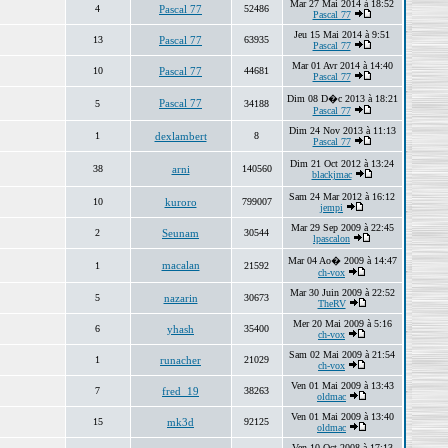
Mar 27 Mai 2014 à 18:52
4
Pascal 77
52486
Pascal 77
Jeu 15 Mai 2014 à 9:51
13
Pascal 77
63935
Pascal 77
Mar 01 Avr 2014 à 14:40
10
Pascal 77
44681
Pascal 77
Dim 08 D�c 2013 à 18:21
Pascal 77
5
34188
Pascal 77
Dim 24 Nov 2013 à 11:13
1
dexlambert
8
Pascal 77
Dim 21 Oct 2012 à 13:24
38
arni
140560
blackjmac
Sam 24 Mar 2012 à 16:12
10
kuroro
799007
jempi
Mar 29 Sep 2009 à 22:45
2
Seunam
30544
lpascalon
Mar 04 Ao� 2009 à 14:47
macalan
1
21592
ch-vox
Mar 30 Juin 2009 à 22:52
5
nazarin
30673
TheRV
Mer 20 Mai 2009 à 5:16
6
yhash
35400
ch-vox
Sam 02 Mai 2009 à 21:54
1
runacher
21029
ch-vox
Ven 01 Mai 2009 à 13:43
7
fred_19
38263
oldmac
Ven 01 Mai 2009 à 13:40
15
mk3d
92125
oldmac
Ven 10 Oct 2008 à 17:13