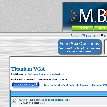
MacBook-fr.com : 100% Apple... 100% nom
Aller au contenu
-
Aller au menu 
Menu général
Accueil
MacB
Aide
Rechercher
Li
Titanium VGA
Mod�rateurs:
blackjmac
,
Equipe des Modérateurs
Utilisateurs parcourant actuellement ce forum : Aucun
Tout sur les MacBook Index du Forum
->
Titanium V
HD HS - qui a tenté le coup du congélateur ?
[
Aller � la page:
1
,
2
]