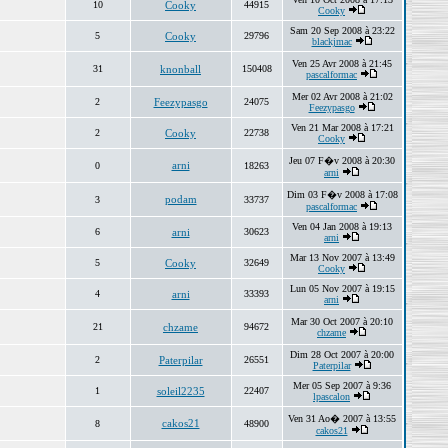
10
Cooky
44915
Cooky
Sam 20 Sep 2008 à 23:22
5
Cooky
29796
blackjmac
Ven 25 Avr 2008 à 21:45
31
knonball
150408
pascalformac
Mer 02 Avr 2008 à 21:02
2
Feezypasgo
24075
Feezypasgo
Ven 21 Mar 2008 à 17:21
2
Cooky
22738
Cooky
Jeu 07 F�v 2008 à 20:30
arni
0
18263
arni
Dim 03 F�v 2008 à 17:08
podam
3
33737
pascalformac
Ven 04 Jan 2008 à 19:13
6
arni
30623
arni
Mar 13 Nov 2007 à 13:49
5
Cooky
32649
Cooky
Lun 05 Nov 2007 à 19:15
4
arni
33393
arni
Mar 30 Oct 2007 à 20:10
21
chzame
94672
chzame
Dim 28 Oct 2007 à 20:00
2
Paterpilar
26551
Paterpilar
Mer 05 Sep 2007 à 9:36
1
soleil2235
22407
lpascalon
Ven 31 Ao� 2007 à 13:55
cakos21
8
48900
cakos21