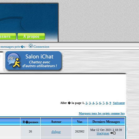
ssiers
À propos
s messages priv�s
Connexion
Aller � la page
1
,
2
,
3
,
4
,
5
,
6
,
7
,
8
,
9
Suivante
Marquez tous les sujets comme lus
Auteur
Vus
Derniers Messages
R�ponses
Mar 12 Oct 2021 à 18:39
26
didgar
262902
blackjmac