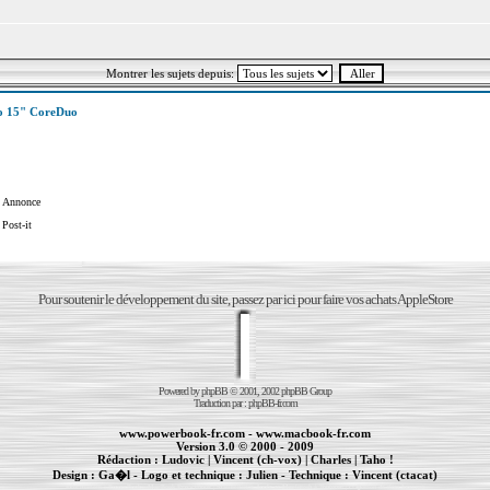
Montrer les sujets depuis:
o 15" CoreDuo
Annonce
Post-it
Pour soutenir le développement du site, passez par ici pour faire vos achats AppleStore
Powered by
phpBB
© 2001, 2002 phpBB Group
Traduction par :
phpBB-fr.com
www.powerbook-fr.com
-
www.macbook-fr.com
Version 3.0 © 2000 - 2009
Rédaction :
Ludovic
|
Vincent (ch-vox)
|
Charles
|
Taho !
Design :
Ga�l
- Logo et technique :
Julien
- Technique :
Vincent (ctacat)
Informations :
PowerBook
-
MacBook Pro
-
iBook
|
Maintenance Apple et Macintosh à Toulouse
|
cr�ation de sites Internet