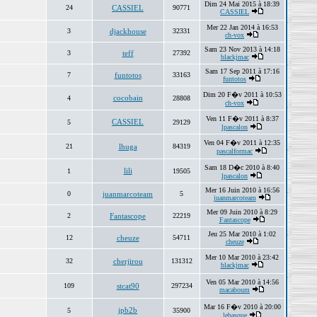
Dim 24 Mai 2015 à 18:39
24
CASSIEL
90771
CASSIEL
Mer 22 Jan 2014 à 16:53
3
djackhouse
32331
ch-vox
Sam 23 Nov 2013 à 14:18
3
teff
27392
blackjmac
Sam 17 Sep 2011 à 17:16
7
funtotos
33163
funtotos
Dim 20 F�v 2011 à 10:53
cocobain
4
28808
ch-vox
Ven 11 F�v 2011 à 8:37
CASSIEL
5
29129
lpascalon
Ven 04 F�v 2011 à 12:35
21
lhuga
84319
pascalformac
Sam 18 D�c 2010 à 8:40
lili
1
19505
lpascalon
Mer 16 Juin 2010 à 16:56
0
juanmarcoteam
5
juanmarcoteam
Mer 09 Juin 2010 à 8:29
2
Fantascope
22219
Fantascope
Jeu 25 Mar 2010 à 1:02
12
cheuze
54711
cheuze
Mer 10 Mar 2010 à 23:42
32
cherjirou
131312
blackjmac
Ven 05 Mar 2010 à 14:56
109
stcat90
297234
macaboum
Mar 16 F�v 2010 à 20:00
jpb2b
5
35900
lebasque