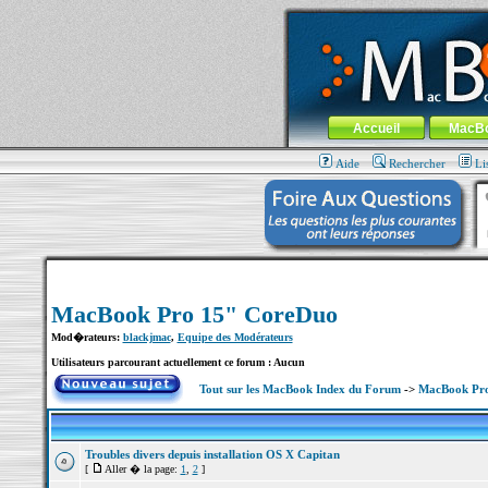
MacBook-fr.com : 100% Apple... 100% nom
Aller au contenu
-
Aller au menu 
Menu général
Accueil
MacB
Aide
Rechercher
Li
MacBook Pro 15" CoreDuo
Mod�rateurs:
blackjmac
,
Equipe des Modérateurs
Utilisateurs parcourant actuellement ce forum : Aucun
Tout sur les MacBook Index du Forum
->
MacBook Pr
Troubles divers depuis installation OS X Capitan
[
Aller � la page:
1
,
2
]