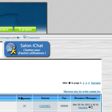
ssiers
À propos
s messages priv�s
Connexion
Aller � la page
1
,
2
,
3
,
4
Suivante
Marquez tous les sujets comme lus
Auteur
Vus
Derniers Messages
R�ponses
Mer 28 Oct 2015 à 18:16
22
CASSIEL
205050
lpascalon