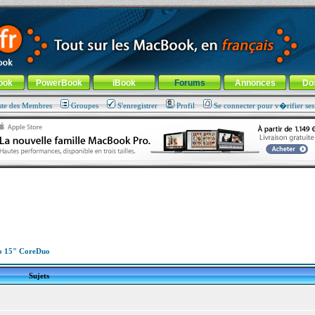
ade !
général
-
Aller au menu de la rubrique
ook
PowerBook
iBook
Forums
Annonces
Do
ste des Membres
Groupes
S'enregistrer
Profil
Se connecter pour v�rifier se
o 15" CoreDuo
Sujets