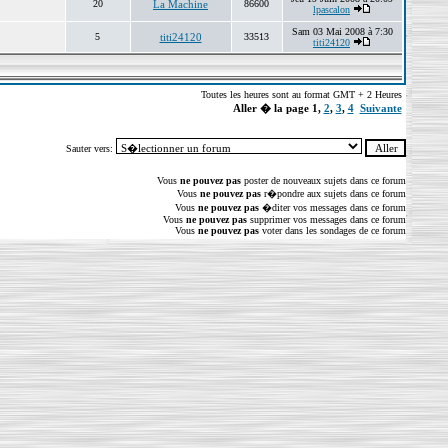
20
La Machine
86600
lpascalon
Sam 03 Mai 2008 à 7:30
5
titi24120
33513
titi24120
Toutes les heures sont au format GMT + 2 Heures
Aller � la page
1
,
2
,
3
,
4
Suivante
Sauter vers:
Vous
ne pouvez pas
poster de nouveaux sujets dans ce forum
Vous
ne pouvez pas
r�pondre aux sujets dans ce forum
Vous
ne pouvez pas
�diter vos messages dans ce forum
Vous
ne pouvez pas
supprimer vos messages dans ce forum
Vous
ne pouvez pas
voter dans les sondages de ce forum