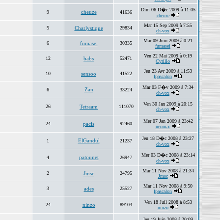
Dim 06 D�c 2009 à 11:05
cheuze
9
41636
cheuze
Mar 15 Sep 2009 à 7:55
5
Charlystique
29834
ch-vox
Mar 09 Juin 2009 à 0:21
6
fumasei
30335
fumasei
Ven 22 Mai 2009 à 0:19
12
babs
52471
Cyrillo
Jeu 23 Avr 2009 à 11:53
10
sensoo
41522
lpascalon
Mar 03 F�v 2009 à 7:34
Zan
6
33224
ch-vox
Ven 30 Jan 2009 à 20:15
26
Tetraam
111070
ch-vox
Mer 07 Jan 2009 à 23:42
24
pacis
92460
neomac
Jeu 18 D�c 2008 à 23:27
ElGandul
1
21237
ch-vox
Mer 03 D�c 2008 à 23:14
patounet
4
26947
ch-vox
Mar 11 Nov 2008 à 21:34
2
Jmsc
24795
Jmsc
Mar 11 Nov 2008 à 9:50
3
ades
25527
lpascalon
Ven 18 Juil 2008 à 8:53
24
ninzo
89103
ninzo
Jeu 19 Juin 2008 à 20:09