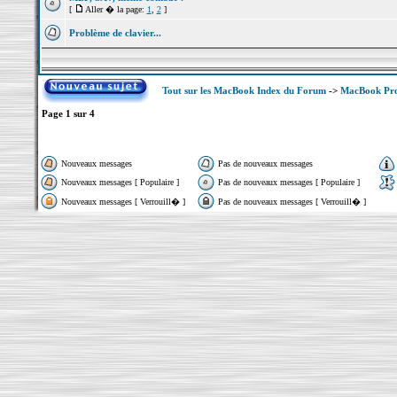
[
Aller � la page:
1
,
2
]
Problème de clavier...
Tout sur les MacBook Index du Forum
->
MacBook Pr
Page
1
sur
4
Nouveaux messages
Pas de nouveaux messages
Nouveaux messages [ Populaire ]
Pas de nouveaux messages [ Populaire ]
Nouveaux messages [ Verrouill� ]
Pas de nouveaux messages [ Verrouill� ]