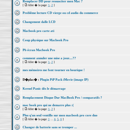
Remplacer DD pour ressusciter mon Mac ?
[
Aller � la page:
1
,
2
]
Problème lecture CD vierge ou cd audio du commerce
Changement dalle LCD
Macbook pro carte ati
Coup physique sur Macbook Pro
Pb écran Macbook Pro
comment annuler une mise a jour....??
[
Aller � la page:
1
,
2
]
mes mémoires me font tourner en bourique !
D�plac� :
Plugin PiP Pack iMovie (image IP)
Kernel Panic dès le démarrage
Remplacement Disque Dur MacBook Pro / comparatifs ?
mac book pro qui ne demarre plus :(
[
Aller � la page:
1
,
2
]
Plus q'un seul ventillo sur mon macbook pro core duo
[
Aller � la page:
1
...
4
,
5
,
6
]
Changer de batterie sans se tromper ...