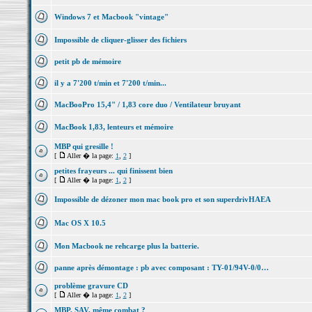
Windows 7 et Macbook "vintage"
Impossible de cliquer-glisser des fichiers
petit pb de mémoire
il y a 7'200 t/min et 7'200 t/min...
MacBooPro 15,4" / 1,83 core duo / Ventilateur bruyant
MacBook 1,83, lenteurs et mémoire
MBP qui gresille !
[
Aller � la page:
1
,
2
]
petites frayeurs ... qui finissent bien
[
Aller � la page:
1
,
2
]
Impossible de dézoner mon mac book pro et son superdrivHAEA
Mac OS X 10.5
Mon Macbook ne rehcarge plus la batterie.
panne après démontage : pb avec composant : TY-01/94V-0/0…
problème gravure CD
[
Aller � la page:
1
,
2
]
MBP, SAV, même combat ?