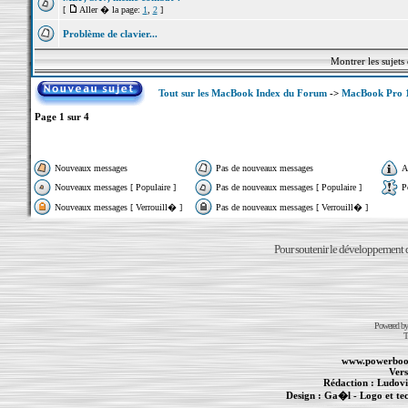
[
Aller � la page:
1
,
2
]
Problème de clavier...
Montrer les sujets
Tout sur les MacBook Index du Forum
->
MacBook Pro 
Page
1
sur
4
Nouveaux messages
Pas de nouveaux messages
A
Nouveaux messages [ Populaire ]
Pas de nouveaux messages [ Populaire ]
P
Nouveaux messages [ Verrouill� ]
Pas de nouveaux messages [ Verrouill� ]
Pour soutenir le développement du
Powered b
T
www.powerboo
Vers
Rédaction :
Ludovi
Design :
Ga�l
- Logo et te
Informations :
PowerBook
-
MacBook Pro
-
i