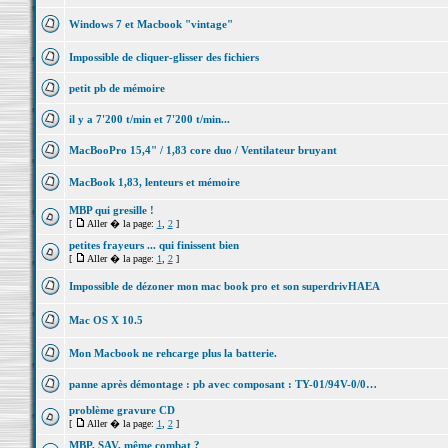
Windows 7 et Macbook "vintage"
Impossible de cliquer-glisser des fichiers
petit pb de mémoire
il y a 7'200 t/min et 7'200 t/min...
MacBooPro 15,4" / 1,83 core duo / Ventilateur bruyant
MacBook 1,83, lenteurs et mémoire
MBP qui gresille !
[
Aller � la page:
1
,
2
]
petites frayeurs ... qui finissent bien
[
Aller � la page:
1
,
2
]
Impossible de dézoner mon mac book pro et son superdrivHAEA
Mac OS X 10.5
Mon Macbook ne rehcarge plus la batterie.
panne après démontage : pb avec composant : TY-01/94V-0/0…
problème gravure CD
[
Aller � la page:
1
,
2
]
MBP, SAV, même combat ?