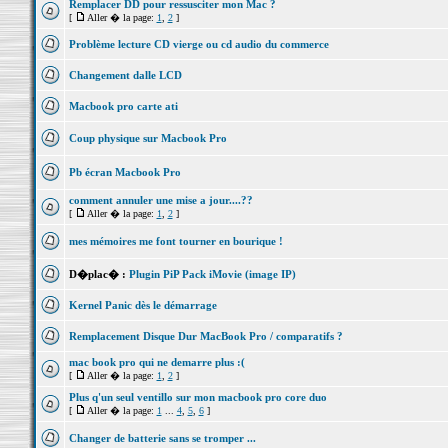
Remplacer DD pour ressusciter mon Mac ?
[
Aller � la page:
1
,
2
]
Problème lecture CD vierge ou cd audio du commerce
Changement dalle LCD
Macbook pro carte ati
Coup physique sur Macbook Pro
Pb écran Macbook Pro
comment annuler une mise a jour....??
[
Aller � la page:
1
,
2
]
mes mémoires me font tourner en bourique !
D�plac� :
Plugin PiP Pack iMovie (image IP)
Kernel Panic dès le démarrage
Remplacement Disque Dur MacBook Pro / comparatifs ?
mac book pro qui ne demarre plus :(
[
Aller � la page:
1
,
2
]
Plus q'un seul ventillo sur mon macbook pro core duo
[
Aller � la page:
1
...
4
,
5
,
6
]
Changer de batterie sans se tromper ...