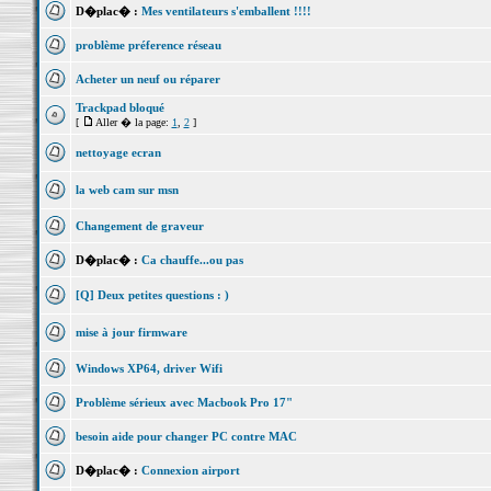
D�plac� :
Mes ventilateurs s'emballent !!!!
problème préference réseau
Acheter un neuf ou réparer
Trackpad bloqué
[
Aller � la page:
1
,
2
]
nettoyage ecran
la web cam sur msn
Changement de graveur
D�plac� :
Ca chauffe...ou pas
[Q] Deux petites questions : )
mise à jour firmware
Windows XP64, driver Wifi
Problème sérieux avec Macbook Pro 17"
besoin aide pour changer PC contre MAC
D�plac� :
Connexion airport