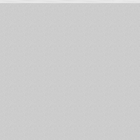
Informations :
PowerBook
-
MacBook Pro
-
i