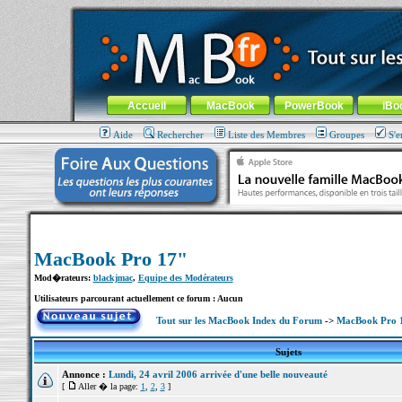
MacBook-fr.com : 100% Apple... 100% nomade !
Aller au contenu
-
Aller au menu général
-
Aller au menu de la
Menu général
Accueil
MacBook
PowerBook
iBo
Aide
Rechercher
Liste des Membres
Groupes
S'e
MacBook Pro 17"
Mod�rateurs:
blackjmac
,
Equipe des Modérateurs
Utilisateurs parcourant actuellement ce forum : Aucun
Tout sur les MacBook Index du Forum
->
MacBook Pro 
Sujets
Annonce :
Lundi, 24 avril 2006 arrivée d'une belle nouveauté
[
Aller � la page:
1
,
2
,
3
]