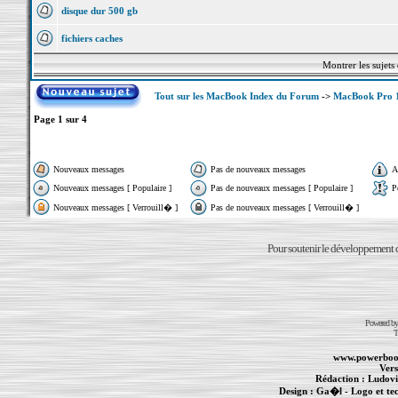
disque dur 500 gb
fichiers caches
Montrer les sujets
Tout sur les MacBook Index du Forum
->
MacBook Pro 
Page
1
sur
4
Nouveaux messages
Pas de nouveaux messages
A
Nouveaux messages [ Populaire ]
Pas de nouveaux messages [ Populaire ]
P
Nouveaux messages [ Verrouill� ]
Pas de nouveaux messages [ Verrouill� ]
Pour soutenir le développement du
Powered b
T
www.powerboo
Vers
Rédaction :
Ludovi
Design :
Ga�l
- Logo et te