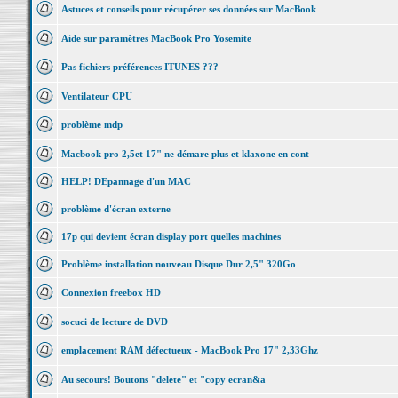
Astuces et conseils pour récupérer ses données sur MacBook
Aide sur paramètres MacBook Pro Yosemite
Pas fichiers préférences ITUNES ???
Ventilateur CPU
problème mdp
Macbook pro 2,5et 17" ne démare plus et klaxone en cont
HELP! DEpannage d'un MAC
problème d'écran externe
17p qui devient écran display port quelles machines
Problème installation nouveau Disque Dur 2,5" 320Go
Connexion freebox HD
socuci de lecture de DVD
emplacement RAM défectueux - MacBook Pro 17" 2,33Ghz
Au secours! Boutons "delete" et "copy ecran&a