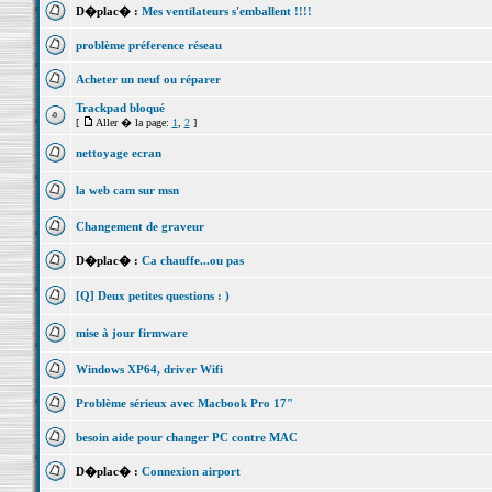
D�plac� :
Mes ventilateurs s'emballent !!!!
problème préference réseau
Acheter un neuf ou réparer
Trackpad bloqué
[
Aller � la page:
1
,
2
]
nettoyage ecran
la web cam sur msn
Changement de graveur
D�plac� :
Ca chauffe...ou pas
[Q] Deux petites questions : )
mise à jour firmware
Windows XP64, driver Wifi
Problème sérieux avec Macbook Pro 17"
besoin aide pour changer PC contre MAC
D�plac� :
Connexion airport