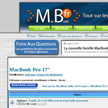
MacBook-fr.com : 100% Apple... 100% nomade !
Aller au contenu
-
Aller au menu général
-
Aller au menu de la
Menu général
Accueil
MacBook
PowerBook
iBo
Aide
Rechercher
Liste des Membres
Groupes
S'e
MacBook Pro 17"
Mod�rateurs:
blackjmac
,
Equipe des Modérateurs
Utilisateurs parcourant actuellement ce forum : Aucun
Tout sur les MacBook Index du Forum
->
MacBook Pro 
Sujets
Annonce :
Lundi, 24 avril 2006 arrivée d'une belle nouveauté
[
Aller � la page:
1
,
2
,
3
]