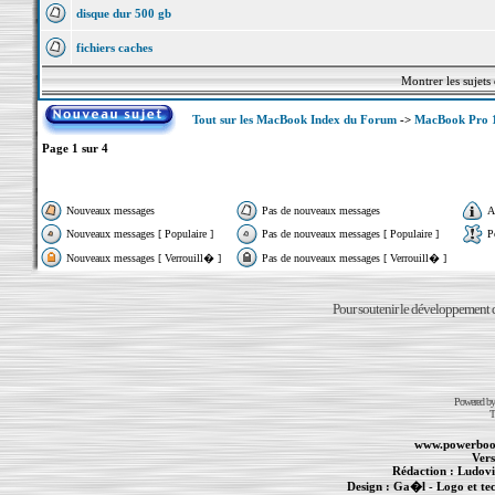
disque dur 500 gb
fichiers caches
Montrer les sujets
Tout sur les MacBook Index du Forum
->
MacBook Pro 
Page
1
sur
4
Nouveaux messages
Pas de nouveaux messages
A
Nouveaux messages [ Populaire ]
Pas de nouveaux messages [ Populaire ]
P
Nouveaux messages [ Verrouill� ]
Pas de nouveaux messages [ Verrouill� ]
Pour soutenir le développement du
Powered b
T
www.powerboo
Vers
Rédaction :
Ludovi
Design :
Ga�l
- Logo et te