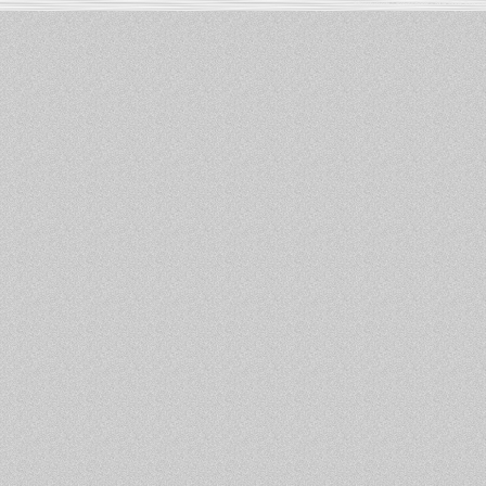
Informations :
PowerBook
-
MacBook Pro
-
i