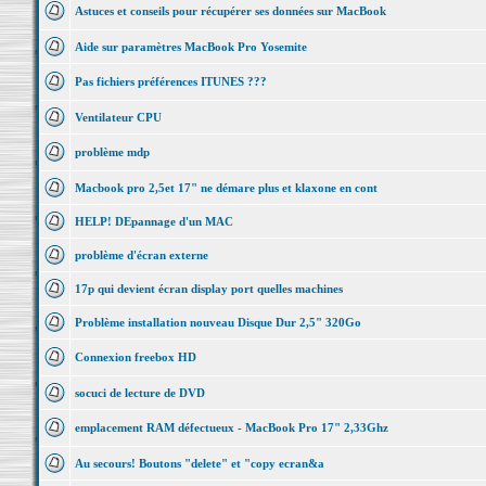
Astuces et conseils pour récupérer ses données sur MacBook
Aide sur paramètres MacBook Pro Yosemite
Pas fichiers préférences ITUNES ???
Ventilateur CPU
problème mdp
Macbook pro 2,5et 17" ne démare plus et klaxone en cont
HELP! DEpannage d'un MAC
problème d'écran externe
17p qui devient écran display port quelles machines
Problème installation nouveau Disque Dur 2,5" 320Go
Connexion freebox HD
socuci de lecture de DVD
emplacement RAM défectueux - MacBook Pro 17" 2,33Ghz
Au secours! Boutons "delete" et "copy ecran&a