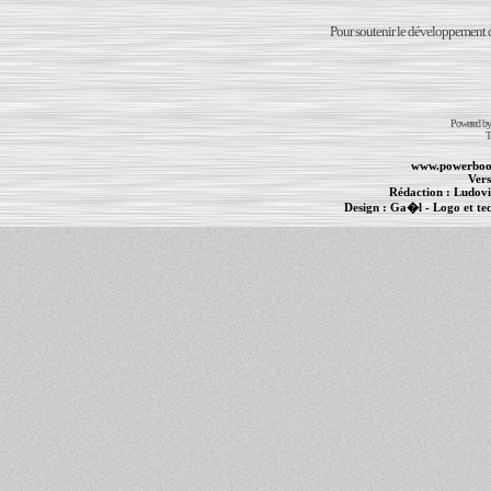
Pour soutenir le développement du
Powered b
T
www.powerboo
Vers
Rédaction :
Ludovi
Design :
Ga�l
- Logo et te
Informations :
PowerBook
-
MacBook Pro
-
i