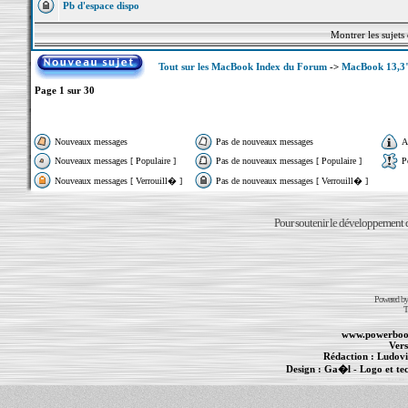
Pb d'espace dispo
Montrer les sujets
Tout sur les MacBook Index du Forum
->
MacBook 13,3"
Page
1
sur
30
Nouveaux messages
Pas de nouveaux messages
A
Nouveaux messages [ Populaire ]
Pas de nouveaux messages [ Populaire ]
P
Nouveaux messages [ Verrouill� ]
Pas de nouveaux messages [ Verrouill� ]
Pour soutenir le développement du
Powered b
T
www.powerboo
Vers
Rédaction :
Ludovi
Design :
Ga�l
- Logo et te
Informations :
PowerBook
-
MacBook Pro
-
i