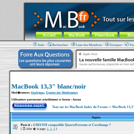
MacBook-fr.com : 100% Apple... 100% nomade !
Aller au contenu
-
Aller au menu général
-
Aller au menu de la
Menu général
Accueil
MacBook
PowerBook
iBo
Aide
Rechercher
Liste des Membres
Groupes
S'e
MacBook 13,3" blanc/noir
Mod�rateurs:
blackjmac
,
Equipe des Modérateurs
Utilisateurs parcourant actuellement ce forum : Aucun
Tout sur les MacBook Index du Forum
->
MacBook 13,3"
Sujets
Post-it :
GMA 950 compatible QuartzExtreme et CoreImage ?
[
Aller � la page:
1
,
2
,
3
]