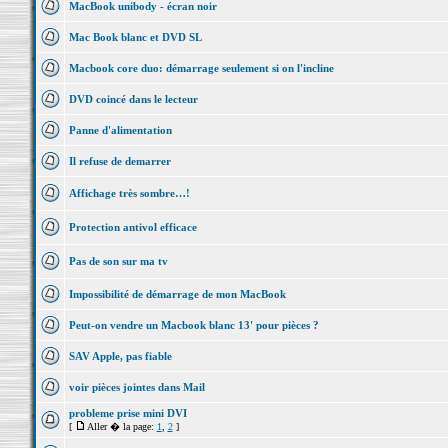
MacBook unibody - écran noir
Mac Book blanc et DVD SL
Macbook core duo: démarrage seulement si on l'incline
DVD coincé dans le lecteur
Panne d'alimentation
Il refuse de demarrer
Affichage très sombre…!
Protection antivol efficace
Pas de son sur ma tv
Impossibilité de démarrage de mon MacBook
Peut-on vendre un Macbook blanc 13' pour pièces ?
SAV Apple, pas fiable
voir pièces jointes dans Mail
probleme prise mini DVI
[
Aller � la page:
1
,
2
]