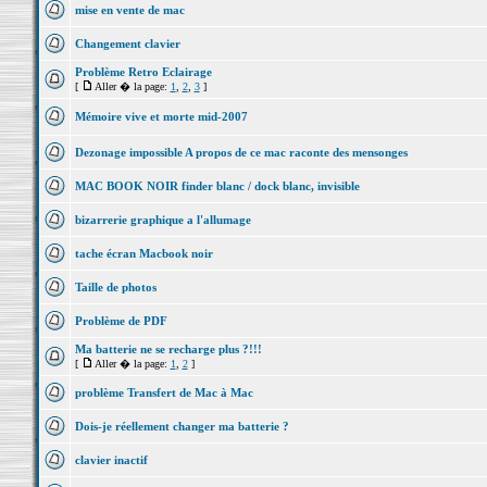
mise en vente de mac
Changement clavier
Problème Retro Eclairage
[
Aller � la page:
1
,
2
,
3
]
Mémoire vive et morte mid-2007
Dezonage impossible A propos de ce mac raconte des mensonges
MAC BOOK NOIR finder blanc / dock blanc, invisible
bizarrerie graphique a l'allumage
tache écran Macbook noir
Taille de photos
Problème de PDF
Ma batterie ne se recharge plus ?!!!
[
Aller � la page:
1
,
2
]
problème Transfert de Mac à Mac
Dois-je réellement changer ma batterie ?
clavier inactif