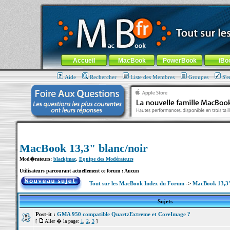
MacBook-fr.com : 100% Apple... 100% nomade !
Aller au contenu
-
Aller au menu général
-
Aller au menu de la
Menu général
Accueil
MacBook
PowerBook
iBo
Aide
Rechercher
Liste des Membres
Groupes
S'e
MacBook 13,3" blanc/noir
Mod�rateurs:
blackjmac
,
Equipe des Modérateurs
Utilisateurs parcourant actuellement ce forum : Aucun
Tout sur les MacBook Index du Forum
->
MacBook 13,3"
Sujets
Post-it :
GMA 950 compatible QuartzExtreme et CoreImage ?
[
Aller � la page:
1
,
2
,
3
]