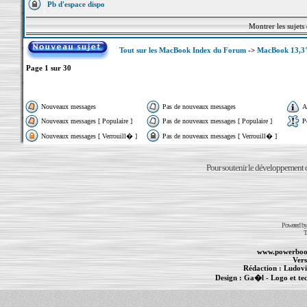
Pb d'espace dispo
Montrer les sujets
Tout sur les MacBook Index du Forum
->
MacBook 13,3"
Page
1
sur
30
Nouveaux messages
Pas de nouveaux messages
A
Nouveaux messages [ Populaire ]
Pas de nouveaux messages [ Populaire ]
P
Nouveaux messages [ Verrouill� ]
Pas de nouveaux messages [ Verrouill� ]
Pour soutenir le développement du
Powered b
T
www.powerboo
Vers
Rédaction :
Ludovi
Design :
Ga�l
- Logo et te
Informations :
PowerBook
-
MacBook Pro
-
i