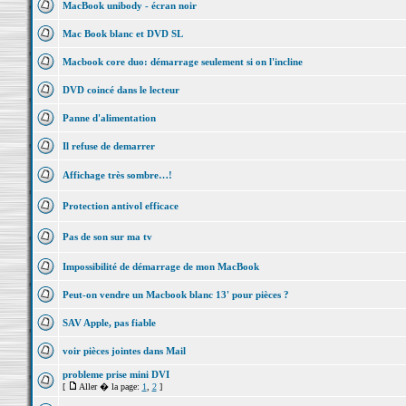
MacBook unibody - écran noir
Mac Book blanc et DVD SL
Macbook core duo: démarrage seulement si on l'incline
DVD coincé dans le lecteur
Panne d'alimentation
Il refuse de demarrer
Affichage très sombre…!
Protection antivol efficace
Pas de son sur ma tv
Impossibilité de démarrage de mon MacBook
Peut-on vendre un Macbook blanc 13' pour pièces ?
SAV Apple, pas fiable
voir pièces jointes dans Mail
probleme prise mini DVI
[
Aller � la page:
1
,
2
]