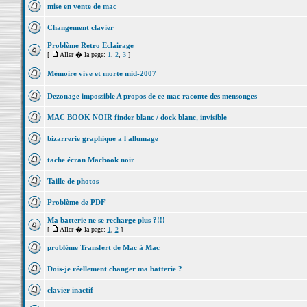
mise en vente de mac
Changement clavier
Problème Retro Eclairage
[
Aller � la page:
1
,
2
,
3
]
Mémoire vive et morte mid-2007
Dezonage impossible A propos de ce mac raconte des mensonges
MAC BOOK NOIR finder blanc / dock blanc, invisible
bizarrerie graphique a l'allumage
tache écran Macbook noir
Taille de photos
Problème de PDF
Ma batterie ne se recharge plus ?!!!
[
Aller � la page:
1
,
2
]
problème Transfert de Mac à Mac
Dois-je réellement changer ma batterie ?
clavier inactif