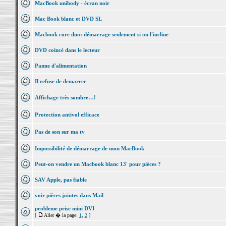
MacBook unibody - écran noir
Mac Book blanc et DVD SL
Macbook core duo: démarrage seulement si on l'incline
DVD coincé dans le lecteur
Panne d'alimentation
Il refuse de demarrer
Affichage très sombre…!
Protection antivol efficace
Pas de son sur ma tv
Impossibilité de démarrage de mon MacBook
Peut-on vendre un Macbook blanc 13' pour pièces ?
SAV Apple, pas fiable
voir pièces jointes dans Mail
probleme prise mini DVI
[
Aller � la page:
1
,
2
]