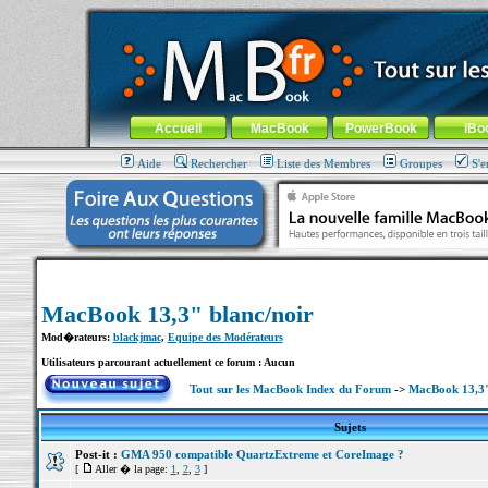
MacBook-fr.com : 100% Apple... 100% nomade !
Aller au contenu
-
Aller au menu général
-
Aller au menu de la
Menu général
Accueil
MacBook
PowerBook
iBo
Aide
Rechercher
Liste des Membres
Groupes
S'e
MacBook 13,3" blanc/noir
Mod�rateurs:
blackjmac
,
Equipe des Modérateurs
Utilisateurs parcourant actuellement ce forum : Aucun
Tout sur les MacBook Index du Forum
->
MacBook 13,3"
Sujets
Post-it :
GMA 950 compatible QuartzExtreme et CoreImage ?
[
Aller � la page:
1
,
2
,
3
]