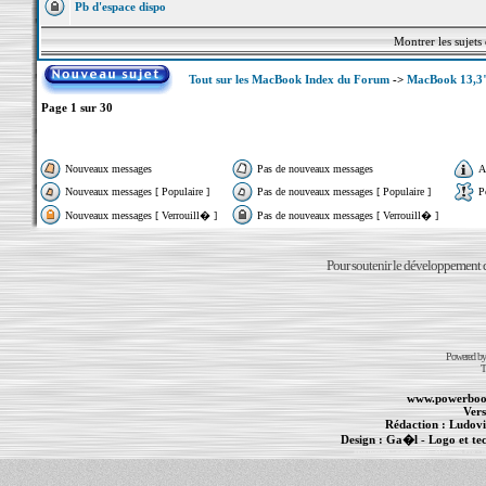
Pb d'espace dispo
Montrer les sujets
Tout sur les MacBook Index du Forum
->
MacBook 13,3"
Page
1
sur
30
Nouveaux messages
Pas de nouveaux messages
A
Nouveaux messages [ Populaire ]
Pas de nouveaux messages [ Populaire ]
P
Nouveaux messages [ Verrouill� ]
Pas de nouveaux messages [ Verrouill� ]
Pour soutenir le développement du
Powered b
T
www.powerboo
Vers
Rédaction :
Ludovi
Design :
Ga�l
- Logo et te
Informations :
PowerBook
-
MacBook Pro
-
i