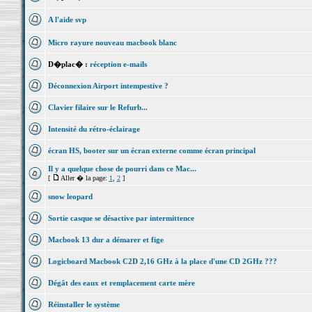
A l'aide svp
Micro rayure nouveau macbook blanc
D�plac� :
réception e-mails
Déconnexion Airport intempestive ?
Clavier filaire sur le Refurb...
Intensité du rétro-éclairage
écran HS, booter sur un écran externe comme écran principal
Il y a quelque chose de pourri dans ce Mac...
[
Aller � la page:
1
,
2
]
snow leopard
Sortie casque se désactive par intermittence
Macbook 13 dur a démarer et fige
Logicboard Macbook C2D 2,16 GHz à la place d'une CD 2GHz ???
Dégât des eaux et remplacement carte mère
Réinstaller le système