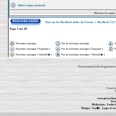
felure coque macbook
Montrer les sujets
Tout sur les MacBook Index du Forum
->
MacBook 13,3"
Page
3
sur
30
Nouveaux messages
Pas de nouveaux messages
A
Nouveaux messages [ Populaire ]
Pas de nouveaux messages [ Populaire ]
P
Nouveaux messages [ Verrouill� ]
Pas de nouveaux messages [ Verrouill� ]
Pour soutenir le développement du
Powered b
T
www.powerboo
Vers
Rédaction :
Ludovi
Design :
Ga�l
- Logo et te
Informations :
PowerBook
-
MacBook Pro
-
i