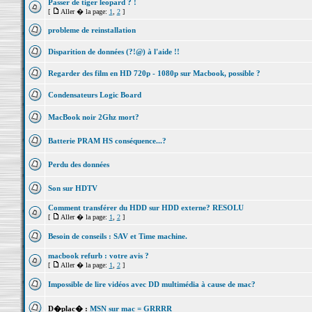
Passer de tiger leopard ? !
[
Aller � la page:
1
,
2
]
probleme de reinstallation
Disparition de données (?!@) à l'aide !!
Regarder des film en HD 720p - 1080p sur Macbook, possible ?
Condensateurs Logic Board
MacBook noir 2Ghz mort?
Batterie PRAM HS conséquence...?
Perdu des données
Son sur HDTV
Comment transférer du HDD sur HDD externe? RESOLU
[
Aller � la page:
1
,
2
]
Besoin de conseils : SAV et Time machine.
macbook refurb : votre avis ?
[
Aller � la page:
1
,
2
]
Impossible de lire vidéos avec DD multimédia à cause de mac?
D�plac� :
MSN sur mac = GRRRR