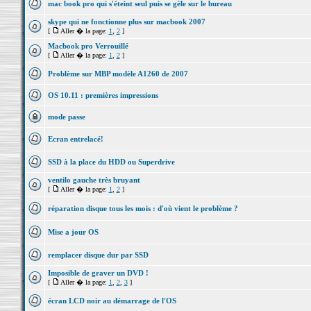
mac book pro qui s'éteint seul puis se gèle sur le bureau
skype qui ne fonctionne plus sur macbook 2007
[
Aller � la page:
1
,
2
]
Macbook pro Verrouillé
[
Aller � la page:
1
,
2
]
Problème sur MBP modèle A1260 de 2007
OS 10.11 : premières impressions
mode passe
Ecran entrelacé!
SSD à la place du HDD ou Superdrive
ventilo gauche très bruyant
[
Aller � la page:
1
,
2
]
réparation disque tous les mois : d'où vient le problème ?
Mise a jour OS
remplacer disque dur par SSD
Imposible de graver un DVD !
[
Aller � la page:
1
,
2
,
3
]
écran LCD noir au démarrage de l'OS