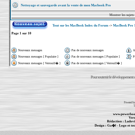
Nettoyage et sauvegarde avant la vente de mon Macbook Pro
Montrer les sujets
Tout sur les MacBook Index du Forum
->
MacBook Pro 
Page
1
sur
10
Nouveaux messages
Pas de nouveaux messages
A
Nouveaux messages [ Populaire ]
Pas de nouveaux messages [ Populaire ]
P
Nouveaux messages [ Verrouill� ]
Pas de nouveaux messages [ Verrouill� ]
Pour soutenir le développement du
Powered b
T
www.powerboo
Vers
Rédaction :
Ludovi
Design :
Ga�l
- Logo et te
Informations :
PowerBook
-
MacBook Pro
-
i