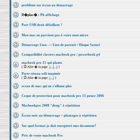
problème sur écran au demarrage
D�plac� :
Pb affichage
Port USB droit défaillant ?
Mon mac ne parvient pas à voire mon micro
Démarrage Lion --> Lien de parenté / Disque Saturé
Compatibilité claviers macbook pro / powerbook g4
macbook pro 15 qui plante
[
Aller � la page:
1
,
2
,
3
]
Perte réseau wifi inopinée
[
Aller � la page:
1
,
2
]
ecran de mac qui ne s'allume plus
Coque de protection pour macbook pro 15 pouce 2006
Macbookpro 2008 "dong" à répétition
Écran noir au démarrage + plantages à répétition
Sur quel format je doit enregistré mes document?
Prix de vente macbook Pro