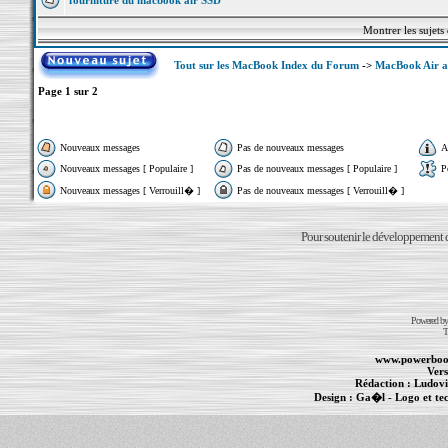
fourniture du macbook air SSD
Montrer les sujets
Tout sur les MacBook Index du Forum
->
MacBook Air a
Page
1
sur
2
Nouveaux messages
Pas de nouveaux messages
A
Nouveaux messages [ Populaire ]
Pas de nouveaux messages [ Populaire ]
P
Nouveaux messages [ Verrouill� ]
Pas de nouveaux messages [ Verrouill� ]
Pour soutenir le développement du
Powered b
T
www.powerboo
Vers
Rédaction :
Ludovi
Design :
Ga�l
- Logo et te
Informations :
PowerBook
-
MacBook Pro
-
i