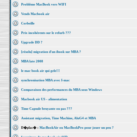
Problème MacBook vers WIFI
Vends Macbook air
Corbeille
Prix incohérents sur le refurb ???
Upgrade DD ?
[résolu] migration d'un ibook sur MBA ?
MBA late 2008
le mac book air qui gele!!!
synchronisation MBA avec I-mac
Comparaison des performances du MBA sous Windows
Macbook air US - alimentation
Time Capsule bruyante ou pas ???
Assistant migration, Time Machine, AluG4 et MBA
D�plac� :
MacBookAir ou MacBookPro pour jouer un peu ?