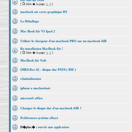
DD MB Air 2008
[
Aller � la page:
1
,
2
]
macbook air carte graphique HS
Le Déballage
Mac Book Air VS Ipad 2
Utiliser le chargeur d'un macbook PRO sur un macbook AIR
Re-installation MacBook Air !
[
Aller � la page:
1
,
2
]
MacBook Air Volé
[MBA Rev.A] - disque dur PATA ( IDE )
réinitialisation
iphone a macbookair
microsoft office
Changer le disque dur d'un macbook AIR ?
Préférences système effacé
D�plac� :
ouvrir une applcation