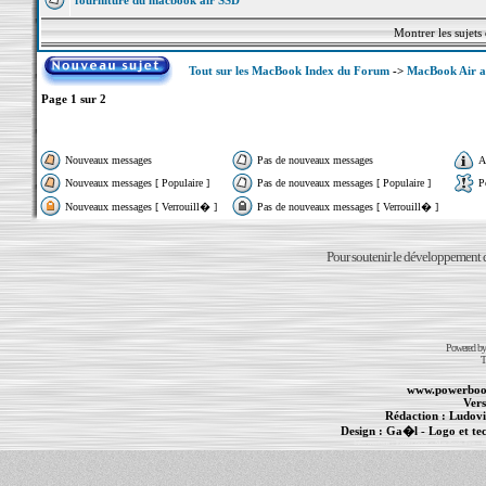
fourniture du macbook air SSD
Montrer les sujets
Tout sur les MacBook Index du Forum
->
MacBook Air a
Page
1
sur
2
Nouveaux messages
Pas de nouveaux messages
A
Nouveaux messages [ Populaire ]
Pas de nouveaux messages [ Populaire ]
P
Nouveaux messages [ Verrouill� ]
Pas de nouveaux messages [ Verrouill� ]
Pour soutenir le développement du
Powered b
T
www.powerboo
Vers
Rédaction :
Ludovi
Design :
Ga�l
- Logo et te
Informations :
PowerBook
-
MacBook Pro
-
i