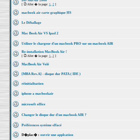
DD MB Air 2008
[
Aller � la page:
1
,
2
]
macbook air carte graphique HS
Le Déballage
Mac Book Air VS Ipad 2
Utiliser le chargeur d'un macbook PRO sur un macbook AIR
Re-installation MacBook Air !
[
Aller � la page:
1
,
2
]
MacBook Air Volé
[MBA Rev.A] - disque dur PATA ( IDE )
réinitialisation
iphone a macbookair
microsoft office
Changer le disque dur d'un macbook AIR ?
Préférences système effacé
D�plac� :
ouvrir une applcation