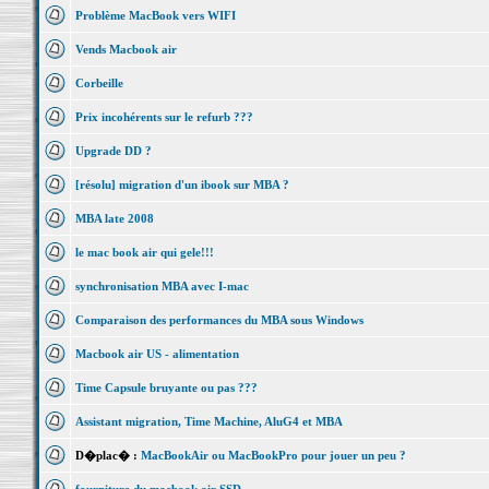
Problème MacBook vers WIFI
Vends Macbook air
Corbeille
Prix incohérents sur le refurb ???
Upgrade DD ?
[résolu] migration d'un ibook sur MBA ?
MBA late 2008
le mac book air qui gele!!!
synchronisation MBA avec I-mac
Comparaison des performances du MBA sous Windows
Macbook air US - alimentation
Time Capsule bruyante ou pas ???
Assistant migration, Time Machine, AluG4 et MBA
D�plac� :
MacBookAir ou MacBookPro pour jouer un peu ?