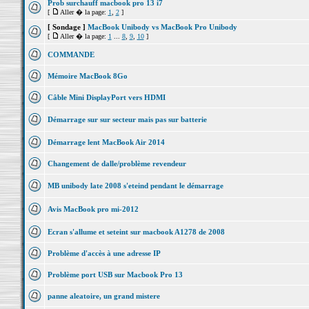
Prob surchauff macbook pro 13 i7
[
Aller � la page:
1
,
2
]
[ Sondage ]
MacBook Unibody vs MacBook Pro Unibody
[
Aller � la page:
1
...
8
,
9
,
10
]
COMMANDE
Mémoire MacBook 8Go
Câble Mini DisplayPort vers HDMI
Démarrage sur sur secteur mais pas sur batterie
Démarrage lent MacBook Air 2014
Changement de dalle/problème revendeur
MB unibody late 2008 s'eteind pendant le démarrage
Avis MacBook pro mi-2012
Ecran s'allume et seteint sur macbook A1278 de 2008
Problème d'accès à une adresse IP
Problème port USB sur Macbook Pro 13
panne aleatoire, un grand mistere