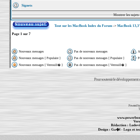
Signets
Montrer les sujets
Tout sur les MacBook Index du Forum
->
MacBook 13,3"
Page
1
sur
7
Nouveaux messages
Pas de nouveaux messages
A
Nouveaux messages [ Populaire ]
Pas de nouveaux messages [ Populaire ]
P
Nouveaux messages [ Verrouill� ]
Pas de nouveaux messages [ Verrouill� ]
Pour soutenir le développement du
Powered b
T
www.powerboo
Vers
Rédaction :
Ludovi
Design :
Ga�l
- Logo et te
Informations :
PowerBook
-
MacBook Pro
-
i