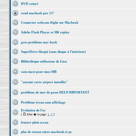
DVD coincé
vend macbook pro 13''
Connecter webcam iSight sur Macbook
Adobe Flash Player et M6 replay
gros problème mac book
SuperDrive bloqué (sans disque à l'intérieur)
Bibliothèque utilisateur de Lion
ram maxi pour mon MB
"aucune carte airport installée"
problème de mot de passe HELP IMPORTANT
Problème écran sans affichage
Evolution de l'os
[
Aller � la page:
1
,
2
]
fenetre plein ecran
plus de reseau entre macbook et pc