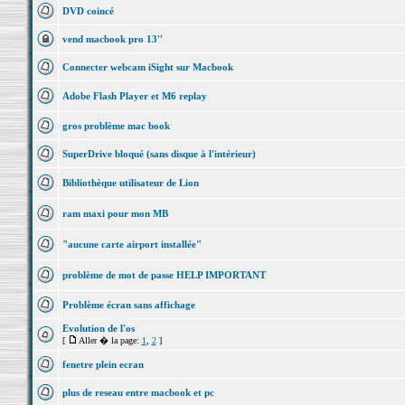
DVD coincé
vend macbook pro 13''
Connecter webcam iSight sur Macbook
Adobe Flash Player et M6 replay
gros problème mac book
SuperDrive bloqué (sans disque à l'intérieur)
Bibliothèque utilisateur de Lion
ram maxi pour mon MB
"aucune carte airport installée"
problème de mot de passe HELP IMPORTANT
Problème écran sans affichage
Evolution de l'os
[
Aller � la page:
1
,
2
]
fenetre plein ecran
plus de reseau entre macbook et pc