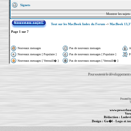
Signets
Montrer les sujets
Tout sur les MacBook Index du Forum
->
MacBook 13,3"
Page
1
sur
7
Nouveaux messages
Pas de nouveaux messages
A
Nouveaux messages [ Populaire ]
Pas de nouveaux messages [ Populaire ]
P
Nouveaux messages [ Verrouill� ]
Pas de nouveaux messages [ Verrouill� ]
Pour soutenir le développement du
Powered b
T
www.powerboo
Vers
Rédaction :
Ludovi
Design :
Ga�l
- Logo et te
Informations :
PowerBook
-
MacBook Pro
-
i