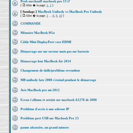
Prob surchauff macbook pro 13 i7
[
Aller � la page:
1
,
2
]
[ Sondage ]
MacBook Unibody vs MacBook Pro Unibody
[
Aller � la page:
1
...
8
,
9
,
10
]
COMMANDE
Mémoire MacBook 8Go
Câble Mini DisplayPort vers HDMI
Démarrage sur sur secteur mais pas sur batterie
Démarrage lent MacBook Air 2014
Changement de dalle/problème revendeur
MB unibody late 2008 s'eteind pendant le démarrage
Avis MacBook pro mi-2012
Ecran s'allume et seteint sur macbook A1278 de 2008
Problème d'accès à une adresse IP
Problème port USB sur Macbook Pro 13
panne aleatoire, un grand mistere