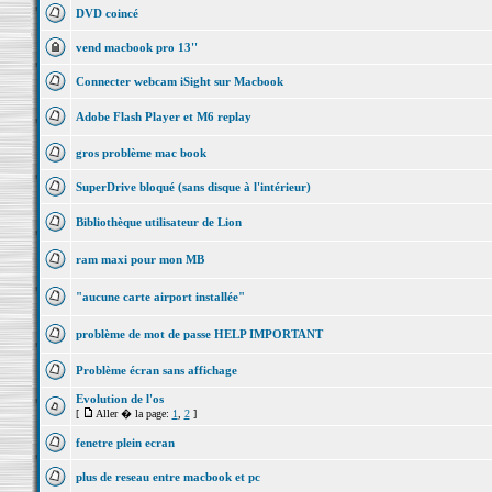
DVD coincé
vend macbook pro 13''
Connecter webcam iSight sur Macbook
Adobe Flash Player et M6 replay
gros problème mac book
SuperDrive bloqué (sans disque à l'intérieur)
Bibliothèque utilisateur de Lion
ram maxi pour mon MB
"aucune carte airport installée"
problème de mot de passe HELP IMPORTANT
Problème écran sans affichage
Evolution de l'os
[
Aller � la page:
1
,
2
]
fenetre plein ecran
plus de reseau entre macbook et pc