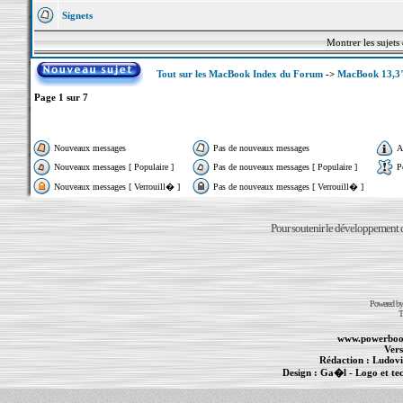
Signets
Montrer les sujets
Tout sur les MacBook Index du Forum
->
MacBook 13,3"
Page
1
sur
7
Nouveaux messages
Pas de nouveaux messages
A
Nouveaux messages [ Populaire ]
Pas de nouveaux messages [ Populaire ]
P
Nouveaux messages [ Verrouill� ]
Pas de nouveaux messages [ Verrouill� ]
Pour soutenir le développement du
Powered b
T
www.powerboo
Vers
Rédaction :
Ludovi
Design :
Ga�l
- Logo et te
Informations :
PowerBook
-
MacBook Pro
-
i