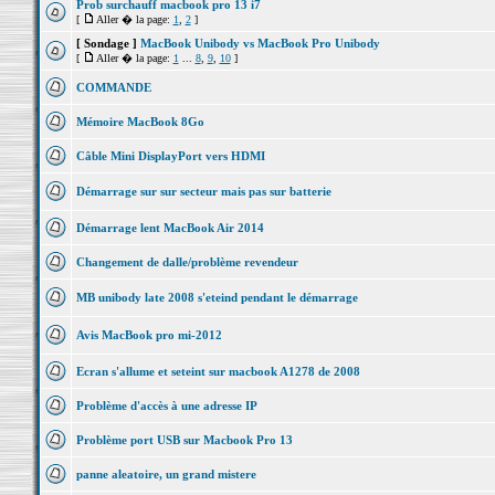
Prob surchauff macbook pro 13 i7
[
Aller � la page:
1
,
2
]
[ Sondage ]
MacBook Unibody vs MacBook Pro Unibody
[
Aller � la page:
1
...
8
,
9
,
10
]
COMMANDE
Mémoire MacBook 8Go
Câble Mini DisplayPort vers HDMI
Démarrage sur sur secteur mais pas sur batterie
Démarrage lent MacBook Air 2014
Changement de dalle/problème revendeur
MB unibody late 2008 s'eteind pendant le démarrage
Avis MacBook pro mi-2012
Ecran s'allume et seteint sur macbook A1278 de 2008
Problème d'accès à une adresse IP
Problème port USB sur Macbook Pro 13
panne aleatoire, un grand mistere