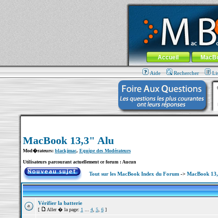
MacBook-fr.com : 100% Apple... 100% nom
Aller au contenu
-
Aller au menu 
Menu général
Accueil
MacB
Aide
Rechercher
Li
MacBook 13,3" Alu
Mod�rateurs:
blackjmac
,
Equipe des Modérateurs
Utilisateurs parcourant actuellement ce forum : Aucun
Tout sur les MacBook Index du Forum
->
MacBook 13,
Vérifier la batterie
[
Aller � la page:
1
...
4
,
5
,
6
]