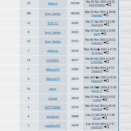
Ven 26 Nov 2021 à 8:32
24
kimi-n
102183
ParisWhidbee
Mar 23 Nov 2021 à 18:00
196
love_leeloo
385330
lpascalon
Ven 27 Jan 2017 à 11:38
11
TITI 12
42285
blackjmac
Mar 19 Juil 2016 à 19:05
8
love_leeloo
34321
zmag
Ven 06 Nov 2015 à 23:12
10
love_leeloo
37472
lpascalon
Dim 30 Ao� 2015 à 17:31
elglavio
7
32143
Dr House
Ven 03 Juil 2015 à 11:07
14
CASSIEL
49577
CASSIEL
Jeu 19 Mar 2015 à 5:12
7
Marion33
31902
Sabine24
Sam 28 F�v 2015 à 23:31
Marion33
0
20374
Marion33
Sam 20 D�c 2014 à 11:43
zmag
16
54314
Pascal 77
Mar 23 Sep 2014 à 13:23
4
donsai
34519
syed20
Mer 30 Juil 2014 à 20:18
1
DZTTRIBU
19724
lpascalon
Lun 21 Juil 2014 à 7:38
4
apeuluser
30660
ch-vox
Lun 14 Oct 2013 à 7:37
2
pasdebol31
24370
mbetter95