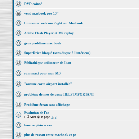
DVD coincé
vend macbook pro 13''
Connecter webcam iSight sur Macbook
Adobe Flash Player et M6 replay
gros problème mac book
SuperDrive bloqué (sans disque à l'intérieur)
Bibliothèque utilisateur de Lion
ram maxi pour mon MB
"aucune carte airport installée"
problème de mot de passe HELP IMPORTANT
Problème écran sans affichage
Evolution de l'os
[
Aller � la page:
1
,
2
]
fenetre plein ecran
plus de reseau entre macbook et pc