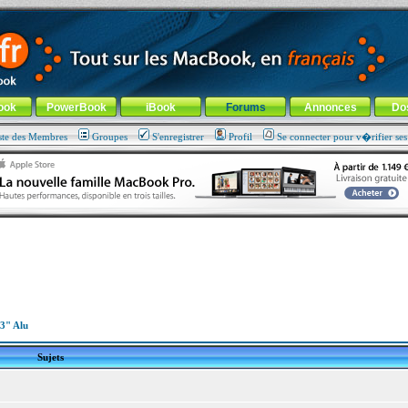
ade !
général
-
Aller au menu de la rubrique
ook
PowerBook
iBook
Forums
Annonces
Do
ste des Membres
Groupes
S'enregistrer
Profil
Se connecter pour v�rifier se
3" Alu
Sujets