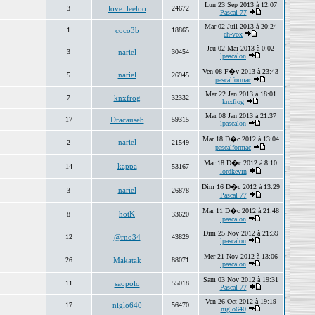
Lun 23 Sep 2013 à 12:07
3
love_leeloo
24672
Pascal 77
Mar 02 Juil 2013 à 20:24
1
coco3b
18865
ch-vox
Jeu 02 Mai 2013 à 0:02
3
nariel
30454
lpascalon
Ven 08 F�v 2013 à 23:43
nariel
5
26945
pascalformac
Mar 22 Jan 2013 à 18:01
7
knxfrog
32332
knxfrog
Mar 08 Jan 2013 à 21:37
17
Dracauseb
59315
lpascalon
Mar 18 D�c 2012 à 13:04
nariel
2
21549
pascalformac
Mar 18 D�c 2012 à 8:10
kappa
14
53167
lordkevin
Dim 16 D�c 2012 à 13:29
nariel
3
26878
Pascal 77
Mar 11 D�c 2012 à 21:48
hotK
8
33620
lpascalon
Dim 25 Nov 2012 à 21:39
12
@rno34
43829
lpascalon
Mer 21 Nov 2012 à 13:06
26
Makatak
88071
lpascalon
Sam 03 Nov 2012 à 19:31
11
saopolo
55018
Pascal 77
Ven 26 Oct 2012 à 19:19
17
niglo640
56470
niglo640