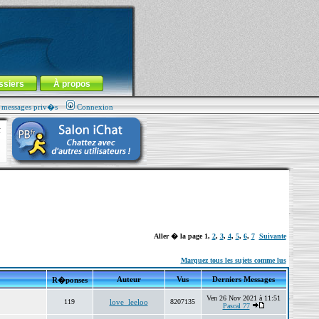
ssiers
À propos
s messages priv�s
Connexion
Aller � la page
1
,
2
,
3
,
4
,
5
,
6
,
7
Suivante
Marquez tous les sujets comme lus
Auteur
Vus
Derniers Messages
R�ponses
Ven 26 Nov 2021 à 11:51
119
love_leeloo
8207135
Pascal 77