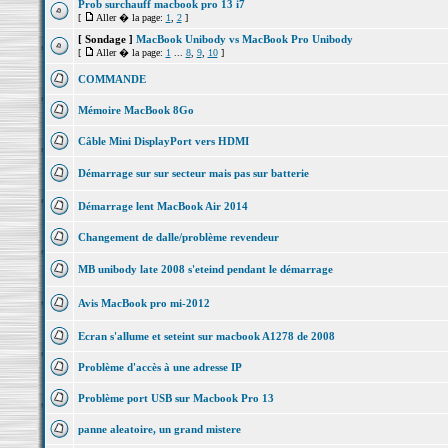
Prob surchauff macbook pro 13 i7
[
Aller � la page:
1
,
2
]
[ Sondage ]
MacBook Unibody vs MacBook Pro Unibody
[
Aller � la page:
1
...
8
,
9
,
10
]
COMMANDE
Mémoire MacBook 8Go
Câble Mini DisplayPort vers HDMI
Démarrage sur sur secteur mais pas sur batterie
Démarrage lent MacBook Air 2014
Changement de dalle/problème revendeur
MB unibody late 2008 s'eteind pendant le démarrage
Avis MacBook pro mi-2012
Ecran s'allume et seteint sur macbook A1278 de 2008
Problème d'accès à une adresse IP
Problème port USB sur Macbook Pro 13
panne aleatoire, un grand mistere