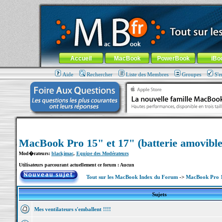
MacBook-fr.com : 100% Apple... 100% nomade !
Aller au contenu
-
Aller au menu général
-
Aller au menu de la
Menu général
Accueil
MacBook
PowerBook
iBo
Aide
Rechercher
Liste des Membres
Groupes
S'e
MacBook Pro 15" et 17" (batterie amovible
Mod�rateurs:
blackjmac
,
Equipe des Modérateurs
Utilisateurs parcourant actuellement ce forum : Aucun
Tout sur les MacBook Index du Forum
->
MacBook Pro 15
Sujets
Mes ventilateurs s'emballent !!!!