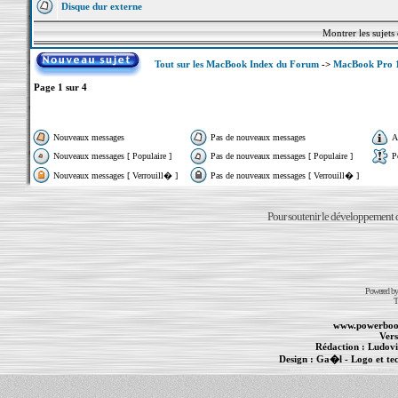
Disque dur externe
Montrer les sujets
Tout sur les MacBook Index du Forum
->
MacBook Pro 15
Page
1
sur
4
Nouveaux messages
Pas de nouveaux messages
A
Nouveaux messages [ Populaire ]
Pas de nouveaux messages [ Populaire ]
P
Nouveaux messages [ Verrouill� ]
Pas de nouveaux messages [ Verrouill� ]
Pour soutenir le développement du
Powered b
T
www.powerboo
Vers
Rédaction :
Ludovi
Design :
Ga�l
- Logo et te
Informations :
PowerBook
-
MacBook Pro
-
i