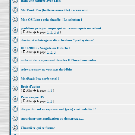
Ram vite saturée avec Lion
MacBook Pro (batterie amovible) : écran noir
Mac OS Lion : cela chauffe ! La solution ?
problème prisque casque qui est revenu après un reboot
[
Aller � la page:
1
,
2
,
3
,
4
]
clavier et éclairage se décoche dans "pref systeme"
DD 7200Tr - Seagate ou Hitachi ?
[
Aller � la page:
1
,
2
,
3
]
un bruit de craquement dans les HP lors d'une vidéo
software sony ne veut pas du 64bits
MacBook Pro arrêt total !
Bruit d'avion
[
Aller � la page:
1
,
2
]
Prise casque HS
[
Aller � la page:
1
,
2
]
disque dur ssd en express card (pcie) c'est valable ??
supprimer une application au demarrage....
Charnière qui se fissure