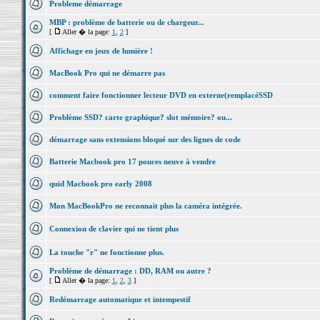
Probleme démarrage
MBP : problème de batterie ou de chargeur...
[
Aller � la page:
1
,
2
]
Affichage en jeux de lumière !
MacBook Pro qui ne démarre pas
comment faire fonctionner lecteur DVD en externe(remplacéSSD
Problème SSD? carte graphique? slot mémoire? ou...
démarrage sans extensions bloqué sur des lignes de code
Batterie Macbook pro 17 pouces neuve à vendre
quid Macbook pro early 2008
Mon MacBookPro ne reconnait plus la caméra intégrée.
Connexion de clavier qui ne tient plus
La touche "r" ne fonctionne plus.
Problème de démarrage : DD, RAM ou autre ?
[
Aller � la page:
1
,
2
,
3
]
Redémarrage automatique et intempestif