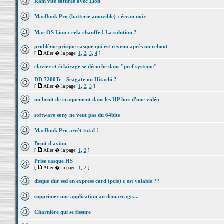
Ram vite saturée avec Lion
MacBook Pro (batterie amovible) : écran noir
Mac OS Lion : cela chauffe ! La solution ?
problème prisque casque qui est revenu après un reboot
[
Aller � la page:
1
,
2
,
3
,
4
]
clavier et éclairage se décoche dans "pref systeme"
DD 7200Tr - Seagate ou Hitachi ?
[
Aller � la page:
1
,
2
,
3
]
un bruit de craquement dans les HP lors d'une vidéo
software sony ne veut pas du 64bits
MacBook Pro arrêt total !
Bruit d'avion
[
Aller � la page:
1
,
2
]
Prise casque HS
[
Aller � la page:
1
,
2
]
disque dur ssd en express card (pcie) c'est valable ??
supprimer une application au demarrage....
Charnière qui se fissure