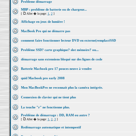
Probleme démarrage
MBP : problème de batterie ou de chargeur...
[
Aller � la page:
1
,
2
]
Affichage en jeux de lumière !
MacBook Pro qui ne démarre pas
comment faire fonctionner lecteur DVD en externe(remplacéSSD
Problème SSD? carte graphique? slot mémoire? ou...
démarrage sans extensions bloqué sur des lignes de code
Batterie Macbook pro 17 pouces neuve à vendre
quid Macbook pro early 2008
Mon MacBookPro ne reconnait plus la caméra intégrée.
Connexion de clavier qui ne tient plus
La touche "r" ne fonctionne plus.
Problème de démarrage : DD, RAM ou autre ?
[
Aller � la page:
1
,
2
,
3
]
Redémarrage automatique et intempestif