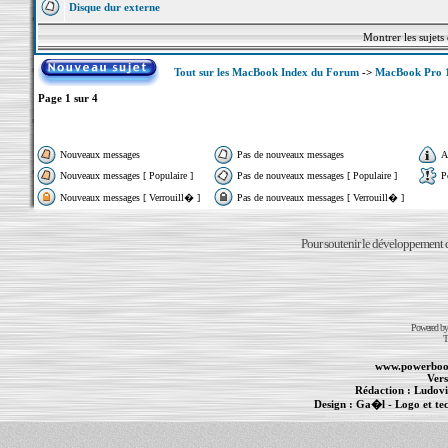
Disque dur externe
Montrer les sujets
Tout sur les MacBook Index du Forum
->
MacBook Pro 15
Page
1
sur
4
Nouveaux messages
Pas de nouveaux messages
A
Nouveaux messages [ Populaire ]
Pas de nouveaux messages [ Populaire ]
P
Nouveaux messages [ Verrouill� ]
Pas de nouveaux messages [ Verrouill� ]
Pour soutenir le développement du
Powered b
T
www.powerboo
Vers
Rédaction :
Ludovi
Design :
Ga�l
- Logo et te
Informations :
PowerBook
-
MacBook Pro
-
i