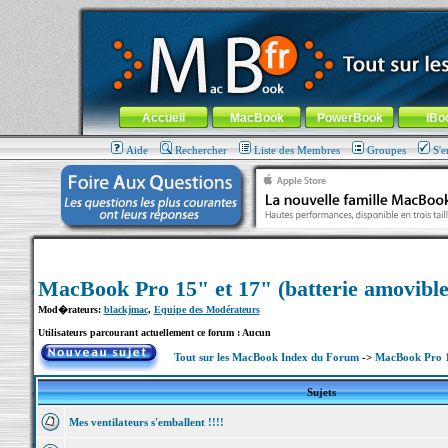
MacBook-fr.com : 100% Apple... 100% nomade !
Aller au contenu
-
Aller au menu général
-
Aller au menu de la
Menu général
Accueil
MacBook
PowerBook
iBo
Aide
Rechercher
Liste des Membres
Groupes
S'e
MacBook Pro 15" et 17" (batterie amovible
Mod�rateurs:
blackjmac
,
Equipe des Modérateurs
Utilisateurs parcourant actuellement ce forum : Aucun
Tout sur les MacBook Index du Forum
->
MacBook Pro 15
Sujets
Mes ventilateurs s'emballent !!!!