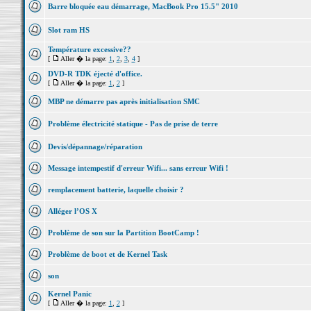
Barre bloquée eau démarrage, MacBook Pro 15.5" 2010
Slot ram HS
Température excessive??
[
Aller � la page:
1
,
2
,
3
,
4
]
DVD-R TDK éjecté d'office.
[
Aller � la page:
1
,
2
]
MBP ne démarre pas après initialisation SMC
Problème électricité statique - Pas de prise de terre
Devis/dépannage/réparation
Message intempestif d'erreur Wifi... sans erreur Wifi !
remplacement batterie, laquelle choisir ?
Alléger l’OS X
Problème de son sur la Partition BootCamp !
Problème de boot et de Kernel Task
son
Kernel Panic
[
Aller � la page:
1
,
2
]