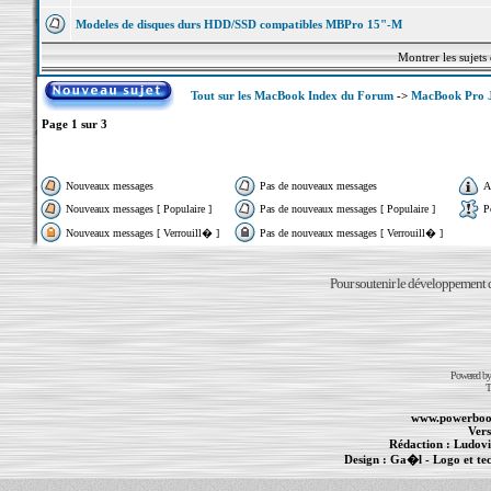
Modeles de disques durs HDD/SSD compatibles MBPro 15"-M
Montrer les sujets
Tout sur les MacBook Index du Forum
->
MacBook Pro Ju
Page
1
sur
3
Nouveaux messages
Pas de nouveaux messages
A
Nouveaux messages [ Populaire ]
Pas de nouveaux messages [ Populaire ]
P
Nouveaux messages [ Verrouill� ]
Pas de nouveaux messages [ Verrouill� ]
Pour soutenir le développement du
Powered b
T
www.powerboo
Vers
Rédaction :
Ludovi
Design :
Ga�l
- Logo et te
Informations :
PowerBook
-
MacBook Pro
-
i