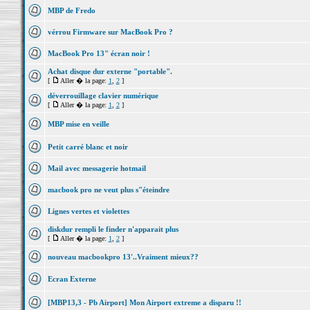
MBP de Fredo
vérrou Firmware sur MacBook Pro ?
MacBook Pro 13" écran noir !
Achat disque dur externe "portable".
[
Aller � la page:
1
,
2
]
déverrouillage clavier numérique
[
Aller � la page:
1
,
2
]
MBP mise en veille
Petit carré blanc et noir
Mail avec messagerie hotmail
macbook pro ne veut plus s"éteindre
Lignes vertes et violettes
diskdur rempli le finder n'apparait plus
[
Aller � la page:
1
,
2
]
nouveau macbookpro 13'..Vraiment mieux??
Ecran Externe
[MBP13,3 - Pb Airport] Mon Airport extreme a disparu !!