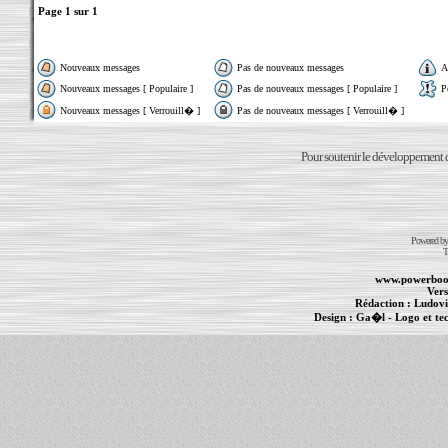
Page
1
sur
1
Nouveaux messages
Pas de nouveaux messages
A
Nouveaux messages [ Populaire ]
Pas de nouveaux messages [ Populaire ]
P
Nouveaux messages [ Verrouill� ]
Pas de nouveaux messages [ Verrouill� ]
Pour soutenir le développement du
Powered b
T
www.powerboo
Vers
Rédaction :
Ludovi
Design :
Ga�l
- Logo et te
Informations :
PowerBook
-
MacBook Pro
-
i