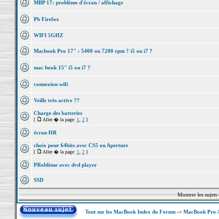
MBP 17: problème d'écran / affichage
Pb Firefox
WIFI 5GHZ
Macbook Pro 17" : 5400 ou 7200 rpm ? i5 ou i7 ?
mac book 15" i5 ou i7 ?
connexion wifi
Veille très active ??
Charge des batteries
[
Aller � la page:
1
,
2
]
écran HR
choix pour 64bits avec CS5 ou Aperture
[
Aller � la page:
1
,
2
]
PRoblème avec dvd player
SSD
Montrer les sujets
Tout sur les MacBook Index du Forum
->
MacBook Pro Av