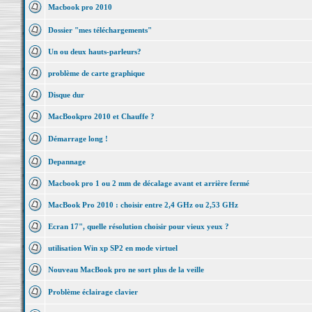
Macbook pro 2010
Dossier "mes téléchargements"
Un ou deux hauts-parleurs?
problème de carte graphique
Disque dur
MacBookpro 2010 et Chauffe ?
Démarrage long !
Depannage
Macbook pro 1 ou 2 mm de décalage avant et arrière fermé
MacBook Pro 2010 : choisir entre 2,4 GHz ou 2,53 GHz
Ecran 17", quelle résolution choisir pour vieux yeux ?
utilisation Win xp SP2 en mode virtuel
Nouveau MacBook pro ne sort plus de la veille
Problème éclairage clavier