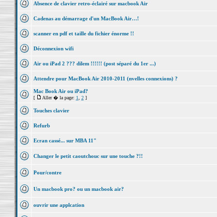
Absence de clavier retro-éclairé sur macbook Air
Cadenas au démarrage d'un MacBook Air…!
scanner en pdf et taille du fichier énorme !!
Déconnexion wifi
Air ou iPad 2 ??? dilem !!!!!! (post séparé du 1er ...)
Attendre pour MacBook Air 2010-2011 (nvelles connexions) ?
Mac Book Air ou iPad?
[
Aller � la page:
1
,
2
]
Touches clavier
Refurb
Ecran cassé... sur MBA 11"
Changer le petit caoutchouc sur une touche ?!!
Pour/contre
Un macbook pro? ou un macbook air?
ouvrir une applcation