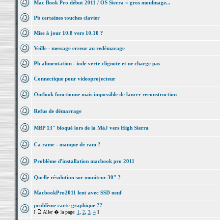
Mac Book Pro début 2011 / OS Sierra = gros moulinage...
Pb certaines touches clavier
Mise à jour 10.8 vers 10.10 ?
Veille - message erreur au redémarage
Pb alimentation - iode verte clignote et ne charge pas
Connectique pour videoprojecteur
Outlook fonctionne mais impossible de lancer reconstruction
Refus de démarrage
MBP 13" bloqué lors de la MàJ vers High Sierra
Ca rame - manque de ram ?
Problème d'installation macbook pro 2011
Quelle résolution sur moniteur 30" ?
MacbookPro2011 lent avec SSD neuf
problème carte graphique ??
[
Aller � la page:
1
,
2
,
3
,
4
]