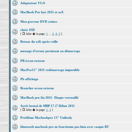
Adaptateur VGA
MacBook Pro late 2011 et osX
Mon graveur DVD coince.
choix SSD
[
Aller � la page:
1
...
3
,
4
,
5
]
Retour du wifi après veille
message d'erreur persistant au démarrage
PB écran externe
MacPro15" 2011 redémarrage impossible
Pb affichage
Brancher ecran externe
MacBook pro fin 2011- Disque verrouillé
Arrêt brutal de MBP 17 i7 Début 2011
[
Aller � la page:
1
,
2
]
Problème Macbookpro 13" Unibody
bluetooth macbook pro ne fonctionne pas bien avec casque BT