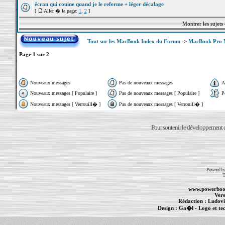
écran qui couine quand je le referme + léger décalage
[
Aller � la page:
1
,
2
]
Montrer les sujets
Tout sur les MacBook Index du Forum
->
MacBook Pro M
Page
1
sur
2
Nouveaux messages
Pas de nouveaux messages
A
Nouveaux messages [ Populaire ]
Pas de nouveaux messages [ Populaire ]
P
Nouveaux messages [ Verrouill� ]
Pas de nouveaux messages [ Verrouill� ]
Pour soutenir le développement du
Powered b
T
www.powerboo
Vers
Rédaction :
Ludovi
Design :
Ga�l
- Logo et te
Informations :
PowerBook
-
MacBook Pro
-
i