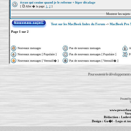
écran qui couine quand je le referme + léger décalage
[
Aller � la page:
1
,
2
]
Montrer les sujets
Tout sur les MacBook Index du Forum
->
MacBook Pro M
Page
1
sur
2
Nouveaux messages
Pas de nouveaux messages
A
Nouveaux messages [ Populaire ]
Pas de nouveaux messages [ Populaire ]
P
Nouveaux messages [ Verrouill� ]
Pas de nouveaux messages [ Verrouill� ]
Pour soutenir le développement du
Powered b
T
www.powerboo
Vers
Rédaction :
Ludovi
Design :
Ga�l
- Logo et te
Informations :
PowerBook
-
MacBook Pro
-
i