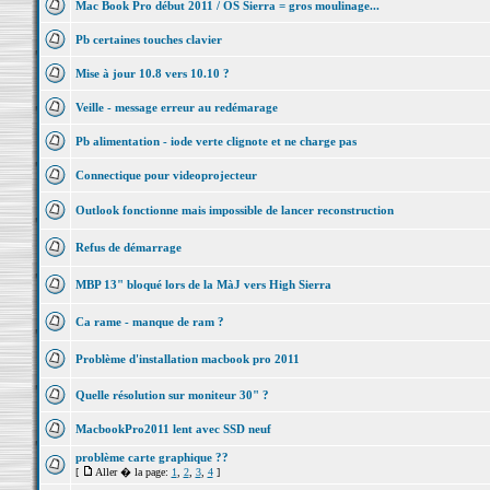
Mac Book Pro début 2011 / OS Sierra = gros moulinage...
Pb certaines touches clavier
Mise à jour 10.8 vers 10.10 ?
Veille - message erreur au redémarage
Pb alimentation - iode verte clignote et ne charge pas
Connectique pour videoprojecteur
Outlook fonctionne mais impossible de lancer reconstruction
Refus de démarrage
MBP 13" bloqué lors de la MàJ vers High Sierra
Ca rame - manque de ram ?
Problème d'installation macbook pro 2011
Quelle résolution sur moniteur 30" ?
MacbookPro2011 lent avec SSD neuf
problème carte graphique ??
[
Aller � la page:
1
,
2
,
3
,
4
]