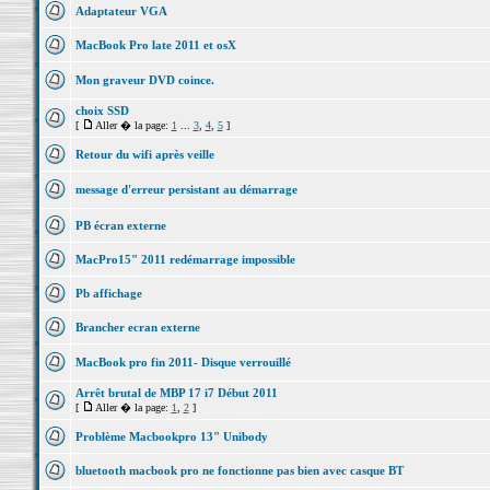
Adaptateur VGA
MacBook Pro late 2011 et osX
Mon graveur DVD coince.
choix SSD
[
Aller � la page:
1
...
3
,
4
,
5
]
Retour du wifi après veille
message d'erreur persistant au démarrage
PB écran externe
MacPro15" 2011 redémarrage impossible
Pb affichage
Brancher ecran externe
MacBook pro fin 2011- Disque verrouillé
Arrêt brutal de MBP 17 i7 Début 2011
[
Aller � la page:
1
,
2
]
Problème Macbookpro 13" Unibody
bluetooth macbook pro ne fonctionne pas bien avec casque BT