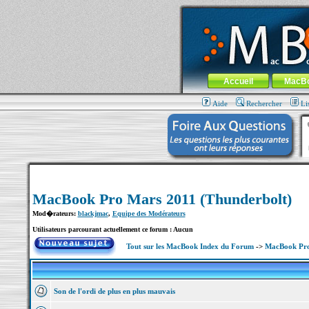
MacBook-fr.com : 100% Apple... 100% nom
Aller au contenu
-
Aller au menu 
Menu général
Accueil
MacB
Aide
Rechercher
Li
MacBook Pro Mars 2011 (Thunderbolt)
Mod�rateurs:
blackjmac
,
Equipe des Modérateurs
Utilisateurs parcourant actuellement ce forum : Aucun
Tout sur les MacBook Index du Forum
->
MacBook Pro
Son de l'ordi de plus en plus mauvais