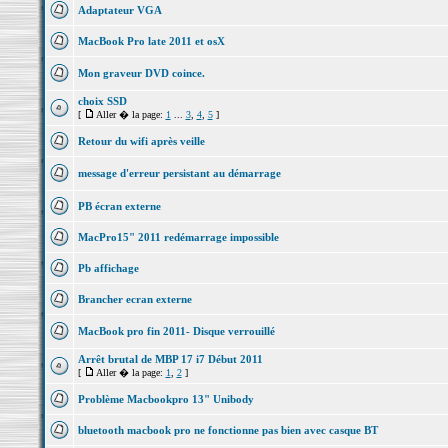
Adaptateur VGA
MacBook Pro late 2011 et osX
Mon graveur DVD coince.
choix SSD
[
Aller � la page:
1
...
3
,
4
,
5
]
Retour du wifi après veille
message d'erreur persistant au démarrage
PB écran externe
MacPro15" 2011 redémarrage impossible
Pb affichage
Brancher ecran externe
MacBook pro fin 2011- Disque verrouillé
Arrêt brutal de MBP 17 i7 Début 2011
[
Aller � la page:
1
,
2
]
Problème Macbookpro 13" Unibody
bluetooth macbook pro ne fonctionne pas bien avec casque BT