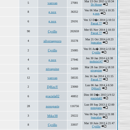
Mar 13 Oct 2015 à 10:34
5
vanvan
27081
Dr House
Ven 06 Mar 2015 à 10:35
8
g.nox
36352
g.nox
Ven 12 D�c 2014 à 10:51
g.nox
6
29191
Pascal 77
Mer 05 Nov 2014 à 10:33
90
Cyrillo
202659
Pascal 77
Mar 21 Oct 2014 à 8:23
4
silversapporo
35578
lpascalon
Ven 01 Ao� 2014 à 13:50
Cyrillo
2
25085
Cyrillo
Jeu 30 Jan 2014 à 6:38
4
g.nox
27946
mohsin147
Mar 28 Jan 2014 à 18:10
6
nivaquine
34309
nivaquine
Jeu 16 Jan 2014 à 11:15
12
vanvan
58535
Pascal 77
Lun 06 Jan 2014 à 6:50
2
DjKnzY
23060
DjKnzY
Dim 08 D�c 2013 à 9:52
graciela02
6
40852
graciela02
Lun 09 Sep 2013 à 12:00
28
nonoparis
116756
nonoparis
Ven 06 Sep 2013 à 21:08
3
Mike38
29222
lpascalon
Mar 18 Juin 2013 à 21:47
8
Cyrillo
33937
Cyrillo