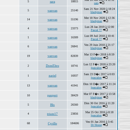
5
sara
18815
sara
Sam 21 Nov 2020 à 18:24
5
vanvan
25140
blackjmac
Mer 18 Nov 2020 à 12:36
14
vanvan
55196
blackjmac
Lun 28 Jan 2019 à 12:00
4
vanvan
23373
Pascal 77
Lun 09 Juil 2018 à 10:41
1
vanvan
16309
Pascal 77
Ven 29 Juin 2018 à 21:17
6
vanvan
26841
blackjmac
Mar 13 F�v 2018 à 8:59
vanvan
19
82839
blackjmac
Lun 12 F�v 2018 à 23:20
DomEltro
2
18741
lpascalon
Sam 23 D�c 2017 à 0:03
nariel
1
16937
lpascalon
Dim 10 D�c 2017 à 11:24
vanvan
13
41941
lpascalon
Mar 07 F�v 2017 à 13:58
paupert
10
38429
blackjmac
Dim 30 Oct 2016 à 11:20
5
Blx
26560
lpascalon
Mar 25 Oct 2016 à 8:18
4
trium17
23856
lpascalon
Ven 01 Jan 2016 à 3:45
68
Cyrillo
184606
Dr House