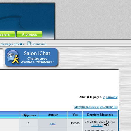
ssiers
À propos
s messages priv�s
Connexion
Aller � la page
1
,
2
Suivante
Marquez tous les sujets comme lus
Auteur
Vus
Derniers Messages
R�ponses
Jeu 22 Juil 2021 à 11:23
5
sara
158525
Pascal 77
Mar 20 Juil 2021 à 12:52