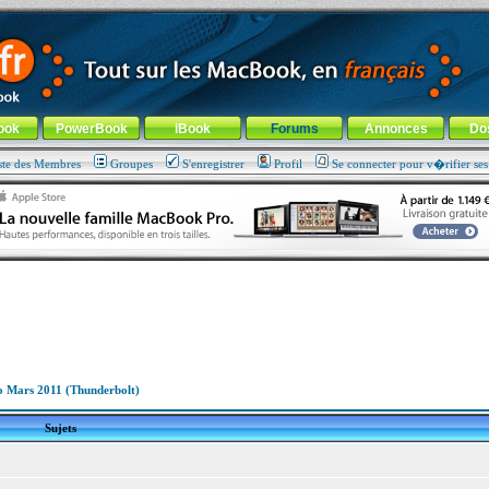
ade !
général
-
Aller au menu de la rubrique
ook
PowerBook
iBook
Forums
Annonces
Do
ste des Membres
Groupes
S'enregistrer
Profil
Se connecter pour v�rifier se
 Mars 2011 (Thunderbolt)
Sujets