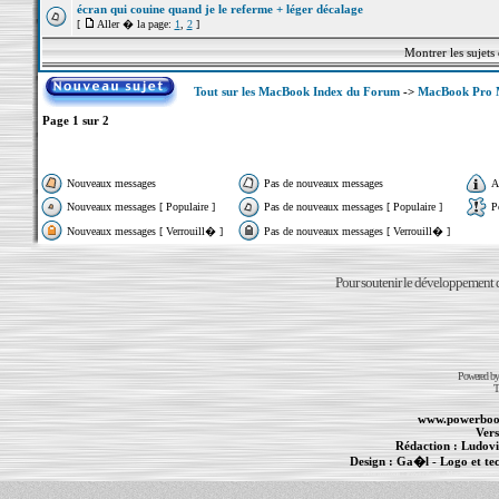
écran qui couine quand je le referme + léger décalage
[
Aller � la page:
1
,
2
]
Montrer les sujets
Tout sur les MacBook Index du Forum
->
MacBook Pro M
Page
1
sur
2
Nouveaux messages
Pas de nouveaux messages
A
Nouveaux messages [ Populaire ]
Pas de nouveaux messages [ Populaire ]
P
Nouveaux messages [ Verrouill� ]
Pas de nouveaux messages [ Verrouill� ]
Pour soutenir le développement du
Powered b
T
www.powerboo
Vers
Rédaction :
Ludovi
Design :
Ga�l
- Logo et te
Informations :
PowerBook
-
MacBook Pro
-
i