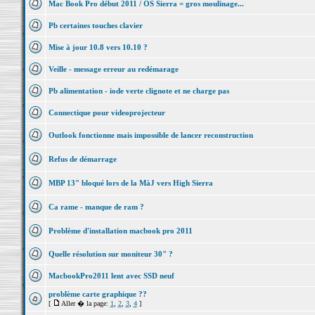
Mac Book Pro début 2011 / OS Sierra = gros moulinage...
Pb certaines touches clavier
Mise à jour 10.8 vers 10.10 ?
Veille - message erreur au redémarage
Pb alimentation - iode verte clignote et ne charge pas
Connectique pour videoprojecteur
Outlook fonctionne mais impossible de lancer reconstruction
Refus de démarrage
MBP 13" bloqué lors de la MàJ vers High Sierra
Ca rame - manque de ram ?
Problème d'installation macbook pro 2011
Quelle résolution sur moniteur 30" ?
MacbookPro2011 lent avec SSD neuf
problème carte graphique ??
[
Aller � la page:
1
,
2
,
3
,
4
]