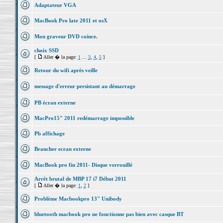
Adaptateur VGA
MacBook Pro late 2011 et osX
Mon graveur DVD coince.
choix SSD
[
Aller � la page:
1
...
3
,
4
,
5
]
Retour du wifi après veille
message d'erreur persistant au démarrage
PB écran externe
MacPro15" 2011 redémarrage impossible
Pb affichage
Brancher ecran externe
MacBook pro fin 2011- Disque verrouillé
Arrêt brutal de MBP 17 i7 Début 2011
[
Aller � la page:
1
,
2
]
Problème Macbookpro 13" Unibody
bluetooth macbook pro ne fonctionne pas bien avec casque BT