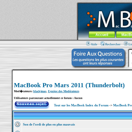
MacBook-fr.com : 100% Apple... 100% nom
Aller au contenu
-
Aller au menu 
Menu général
Accueil
MacB
Aide
Rechercher
Li
MacBook Pro Mars 2011 (Thunderbolt)
Mod�rateurs:
blackjmac
,
Equipe des Modérateurs
Utilisateurs parcourant actuellement ce forum : Aucun
Tout sur les MacBook Index du Forum
->
MacBook Pro
Son de l'ordi de plus en plus mauvais