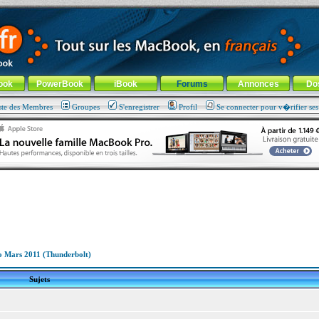
ade !
général
-
Aller au menu de la rubrique
ook
PowerBook
iBook
Forums
Annonces
Do
ste des Membres
Groupes
S'enregistrer
Profil
Se connecter pour v�rifier se
 Mars 2011 (Thunderbolt)
Sujets