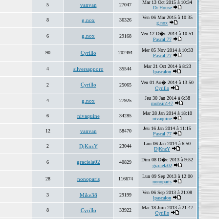
Mar 13 Oct 2015 à 10:34
5
vanvan
27047
Dr House
Ven 06 Mar 2015 à 10:35
8
g.nox
36326
g.nox
Ven 12 D�c 2014 à 10:51
g.nox
6
29168
Pascal 77
Mer 05 Nov 2014 à 10:33
90
Cyrillo
202491
Pascal 77
Mar 21 Oct 2014 à 8:23
4
silversapporo
35544
lpascalon
Ven 01 Ao� 2014 à 13:50
Cyrillo
2
25065
Cyrillo
Jeu 30 Jan 2014 à 6:38
4
g.nox
27925
mohsin147
Mar 28 Jan 2014 à 18:10
6
nivaquine
34285
nivaquine
Jeu 16 Jan 2014 à 11:15
12
vanvan
58470
Pascal 77
Lun 06 Jan 2014 à 6:50
2
DjKnzY
23044
DjKnzY
Dim 08 D�c 2013 à 9:52
graciela02
6
40829
graciela02
Lun 09 Sep 2013 à 12:00
28
nonoparis
116674
nonoparis
Ven 06 Sep 2013 à 21:08
3
Mike38
29199
lpascalon
Mar 18 Juin 2013 à 21:47
8
Cyrillo
33922
Cyrillo