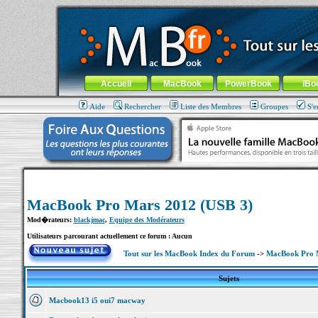
MacBook-fr.com : 100% Apple... 100% nomade !
Aller au contenu
-
Aller au menu général
-
Aller au menu de la
Menu général
Accueil
MacBook
PowerBook
iBo
Aide
Rechercher
Liste des Membres
Groupes
S'e
MacBook Pro Mars 2012 (USB 3)
Mod�rateurs:
blackjmac
,
Equipe des Modérateurs
Utilisateurs parcourant actuellement ce forum : Aucun
Tout sur les MacBook Index du Forum
->
MacBook Pro M
Sujets
Macbook13 i5 oui7 macway