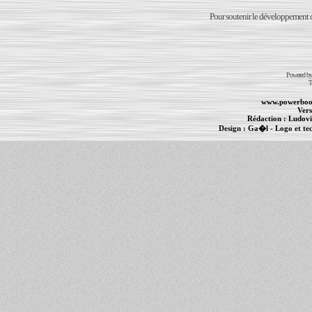
Pour soutenir le développement du
Powered b
T
www.powerboo
Vers
Rédaction :
Ludovi
Design :
Ga�l
- Logo et te
Informations :
PowerBook
-
MacBook Pro
-
i