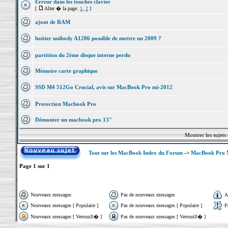
Erreur dans les touches clavier
[
Aller � la page:
1
,
2
]
ajout de RAM
boitier unibody A1286 possible de mettre un 2009 ?
partition du 2ème disque interne perdu
Mémoire carte graphique
SSD M4 512Go Crucial, avis sur MacBook Pro mi-2012
Protection Macbook Pro
Démonter un macbook pro 13"
Montrer les sujets
Tout sur les MacBook Index du Forum
->
MacBook Pro M
Page
1
sur
1
Nouveaux messages
Pas de nouveaux messages
A
Nouveaux messages [ Populaire ]
Pas de nouveaux messages [ Populaire ]
P
Nouveaux messages [ Verrouill� ]
Pas de nouveaux messages [ Verrouill� ]