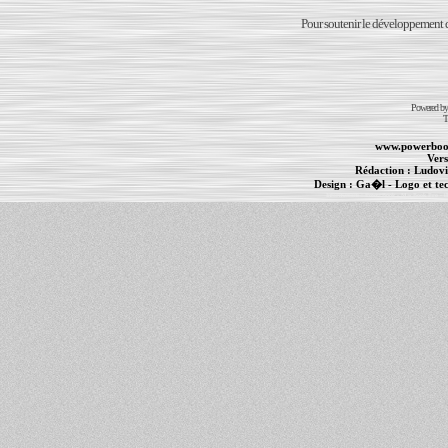
Pour soutenir le développement du
Powered b
T
www.powerboo
Vers
Rédaction :
Ludovi
Design :
Ga�l
- Logo et te
Informations :
PowerBook
-
MacBook Pro
-
i