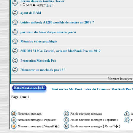
Erreur dans les touches clavier
[
Aller � la page:
1
,
2
]
ajout de RAM
boitier unibody A1286 possible de mettre un 2009 ?
partition du 2ème disque interne perdu
Mémoire carte graphique
SSD M4 512Go Crucial, avis sur MacBook Pro mi-2012
Protection Macbook Pro
Démonter un macbook pro 13"
Montrer les sujets
Tout sur les MacBook Index du Forum
->
MacBook Pro M
Page
1
sur
1
Nouveaux messages
Pas de nouveaux messages
A
Nouveaux messages [ Populaire ]
Pas de nouveaux messages [ Populaire ]
P
Nouveaux messages [ Verrouill� ]
Pas de nouveaux messages [ Verrouill� ]