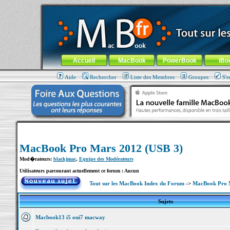
MacBook-fr.com : 100% Apple... 100% nomade !
Aller au contenu
-
Aller au menu général
-
Aller au menu de la
Menu général
Accueil
MacBook
PowerBook
iBo
Aide
Rechercher
Liste des Membres
Groupes
S'e
MacBook Pro Mars 2012 (USB 3)
Mod�rateurs:
blackjmac
,
Equipe des Modérateurs
Utilisateurs parcourant actuellement ce forum : Aucun
Tout sur les MacBook Index du Forum
->
MacBook Pro M
Sujets
Macbook13 i5 oui7 macway