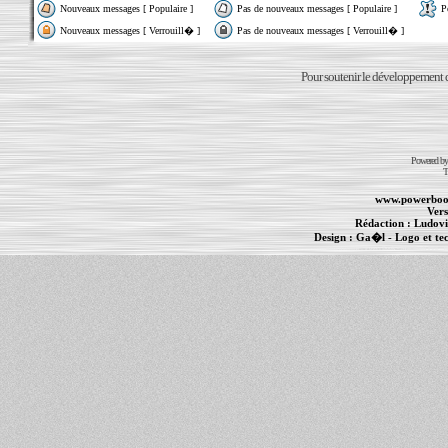
Nouveaux messages [ Populaire ]
Pas de nouveaux messages [ Populaire ]
P
Nouveaux messages [ Verrouill� ]
Pas de nouveaux messages [ Verrouill� ]
Pour soutenir le développement du
Powered b
T
www.powerboo
Vers
Rédaction :
Ludovi
Design :
Ga�l
- Logo et te
Informations :
PowerBook
-
MacBook Pro
-
i