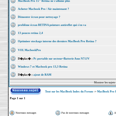
MacBook Pro 15" Retina ne s'allume plus
Acheter Macbook Pro / Air maintenant ?
Démonter écran pour nettoyage ?
problème écran RETINA peinture antireflet qui s'en va
13 pouces retina 2,4
Optimiser stockage interne des derniers MacBook Pro Retina ?
VOL MacbookPro
D�plac� :
Pc portable sur secteur+Batterie Asus N71JV
Windows 7 et Macbook pro 13,3 Retina
D�plac� :
ajout de RAM
Montrer les sujets
Tout sur les MacBook Index du Forum
->
MacBook Pro 
Page
1
sur
1
Nouveaux messages
Pas de nouveaux messages
A