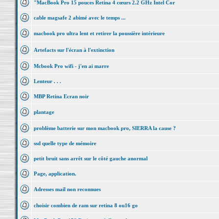
"MacBook Pro 15 pouces Retina 4 cœurs 2.2 GHz Intel Cor
cable magsafe 2 abimé avec le temps ...
macbook pro ultra lent et retirer la poussière intérieure
Artefacts sur l'écran à l'extinction
Mcbook Pro wifi - j'en ai marre
Lenteur . . .
MBP Retina Ecran noir
plantage
problème batterie sur mon macbook pro, SIERRA la cause ?
ssd quelle type de mémoire
petit bruit sans arrêt sur le côté gauche anormal
Page, application.
Adresses mail non reconnues
choisir combien de ram sur retina 8 ou16 go