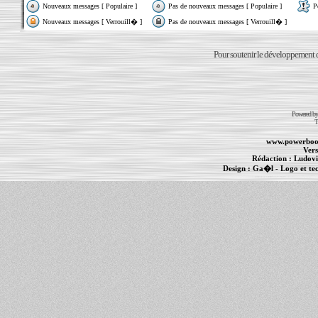
Nouveaux messages [ Populaire ]
Pas de nouveaux messages [ Populaire ]
P
Nouveaux messages [ Verrouill� ]
Pas de nouveaux messages [ Verrouill� ]
Pour soutenir le développement du
Powered b
T
www.powerboo
Vers
Rédaction :
Ludovi
Design :
Ga�l
- Logo et te
Informations :
PowerBook
-
MacBook Pro
-
i