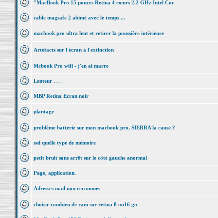
"MacBook Pro 15 pouces Retina 4 cœurs 2.2 GHz Intel Cor
cable magsafe 2 abimé avec le temps ...
macbook pro ultra lent et retirer la poussière intérieure
Artefacts sur l'écran à l'extinction
Mcbook Pro wifi - j'en ai marre
Lenteur . . .
MBP Retina Ecran noir
plantage
problème batterie sur mon macbook pro, SIERRA la cause ?
ssd quelle type de mémoire
petit bruit sans arrêt sur le côté gauche anormal
Page, application.
Adresses mail non reconnues
choisir combien de ram sur retina 8 ou16 go