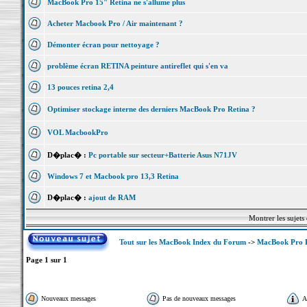
MacBook Pro 15" Retina ne s'allume plus
Acheter Macbook Pro / Air maintenant ?
Démonter écran pour nettoyage ?
problème écran RETINA peinture antireflet qui s'en va
13 pouces retina 2,4
Optimiser stockage interne des derniers MacBook Pro Retina ?
VOL MacbookPro
D�plac� :
Pc portable sur secteur+Batterie Asus N71JV
Windows 7 et Macbook pro 13,3 Retina
D�plac� :
ajout de RAM
Montrer les sujets
Tout sur les MacBook Index du Forum
->
MacBook Pro 
Page
1
sur
1
Nouveaux messages
Pas de nouveaux messages
A