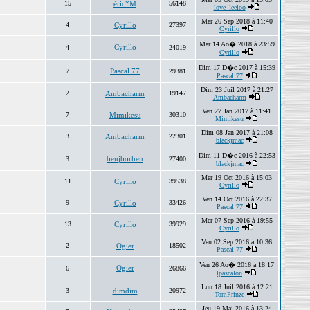
15
éric*M
56148
love_leeloo
Mer 26 Sep 2018 à 11:40
4
Cyrillo
27397
Cyrillo
Mar 14 Ao� 2018 à 23:59
Cyrillo
4
24019
Cyrillo
Dim 17 D�c 2017 à 15:39
Pascal 77
7
29381
Pascal 77
Dim 23 Juil 2017 à 21:27
2
Ambacharm
19147
Ambacharm
Ven 27 Jan 2017 à 11:41
7
Mimikesu
30310
Mimikesu
Dim 08 Jan 2017 à 21:08
3
Ambacharm
22301
blackjmac
Dim 11 D�c 2016 à 22:53
benjborhen
3
27400
blackjmac
Mer 19 Oct 2016 à 15:03
11
Cyrillo
39538
Cyrillo
Ven 14 Oct 2016 à 22:37
9
Cyrillo
33426
Pascal 77
Mer 07 Sep 2016 à 19:55
13
Cyrillo
39929
Cyrillo
Ven 02 Sep 2016 à 10:36
2
Ogier
18502
Pascal 77
Ven 26 Ao� 2016 à 18:17
Ogier
6
26866
lpascalon
Lun 18 Juil 2016 à 12:21
3
dimdim
20972
TomPrinze
Jeu 19 Mai 2016 à 13:24