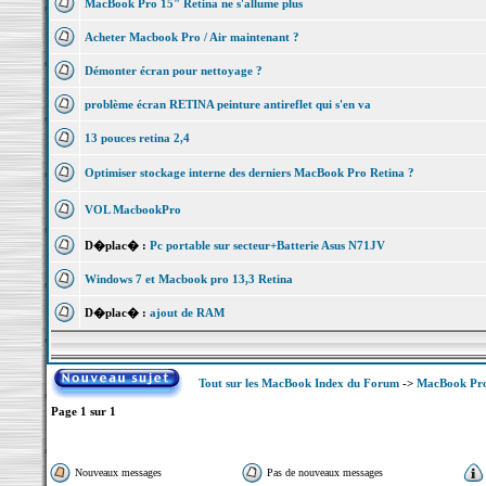
MacBook Pro 15" Retina ne s'allume plus
Acheter Macbook Pro / Air maintenant ?
Démonter écran pour nettoyage ?
problème écran RETINA peinture antireflet qui s'en va
13 pouces retina 2,4
Optimiser stockage interne des derniers MacBook Pro Retina ?
VOL MacbookPro
D�plac� :
Pc portable sur secteur+Batterie Asus N71JV
Windows 7 et Macbook pro 13,3 Retina
D�plac� :
ajout de RAM
Tout sur les MacBook Index du Forum
->
MacBook Pro
Page
1
sur
1
Nouveaux messages
Pas de nouveaux messages