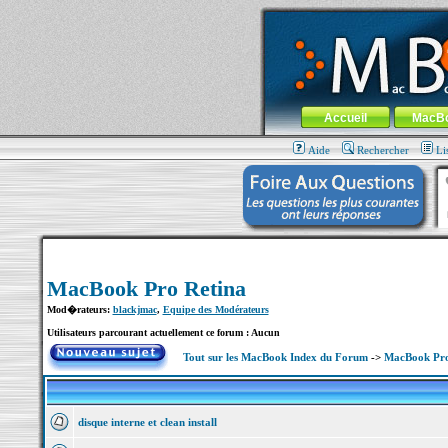
MacBook-fr.com : 100% Apple... 100% nom
Aller au contenu
-
Aller au menu 
Menu général
Accueil
MacB
Aide
Rechercher
Li
MacBook Pro Retina
Mod�rateurs:
blackjmac
,
Equipe des Modérateurs
Utilisateurs parcourant actuellement ce forum : Aucun
Tout sur les MacBook Index du Forum
->
MacBook Pro
disque interne et clean install