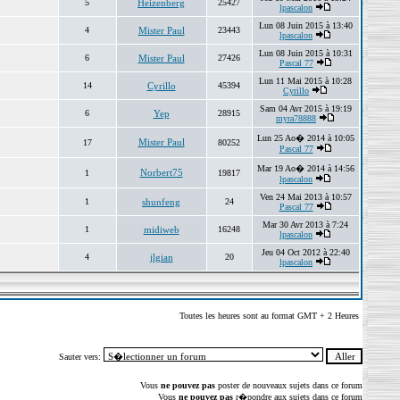
5
Heizenberg
25427
lpascalon
Lun 08 Juin 2015 à 13:40
4
Mister Paul
23443
lpascalon
Lun 08 Juin 2015 à 10:31
6
Mister Paul
27426
Pascal 77
Lun 11 Mai 2015 à 10:28
14
Cyrillo
45394
Cyrillo
Sam 04 Avr 2015 à 19:19
6
Yep
28915
myra78888
Lun 25 Ao� 2014 à 10:05
Mister Paul
17
80252
Pascal 77
Mar 19 Ao� 2014 à 14:56
Norbert75
1
19817
lpascalon
Ven 24 Mai 2013 à 10:57
1
shunfeng
24
Pascal 77
Mar 30 Avr 2013 à 7:24
1
midiweb
16248
lpascalon
Jeu 04 Oct 2012 à 22:40
4
jlgian
20
lpascalon
Toutes les heures sont au format GMT + 2 Heures
Sauter vers:
Vous
ne pouvez pas
poster de nouveaux sujets dans ce forum
Vous
ne pouvez pas
r�pondre aux sujets dans ce forum