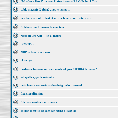
"MacBook Pro 15 pouces Retina 4 cœurs 2.2 GHz Intel Cor
cable magsafe 2 abimé avec le temps ...
macbook pro ultra lent et retirer la poussière intérieure
Artefacts sur l'écran à l'extinction
Mcbook Pro wifi - j'en ai marre
Lenteur . . .
MBP Retina Ecran noir
plantage
problème batterie sur mon macbook pro, SIERRA la cause ?
ssd quelle type de mémoire
petit bruit sans arrêt sur le côté gauche anormal
Page, application.
Adresses mail non reconnues
choisir combien de ram sur retina 8 ou16 go