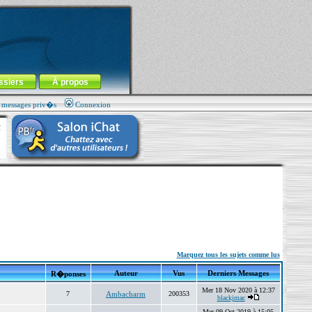
ssiers
À propos
s messages priv�s
Connexion
Marquez tous les sujets comme lus
Auteur
Vus
Derniers Messages
R�ponses
Mer 18 Nov 2020 à 12:37
7
Ambacharm
200353
blackjmac
Mer 09 Oct 2019 à 15:05