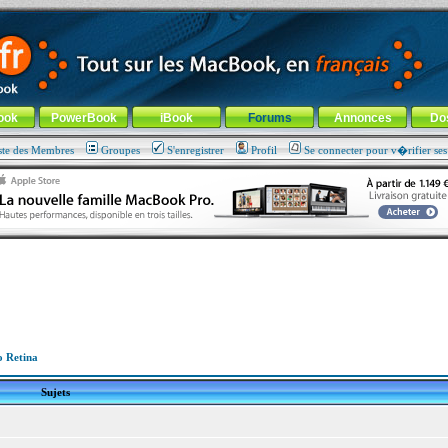
ade !
général
-
Aller au menu de la rubrique
ook
PowerBook
iBook
Forums
Annonces
Do
ste des Membres
Groupes
S'enregistrer
Profil
Se connecter pour v�rifier se
 Retina
Sujets